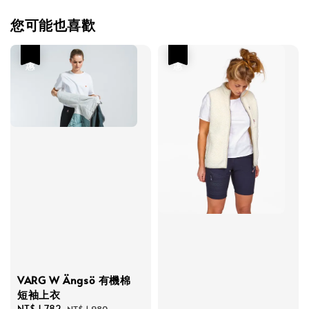
您可能也喜歡
優惠
優惠
VARG W Ängsö 有機棉
短袖上衣
Sale
NT$ 1,782
Regular