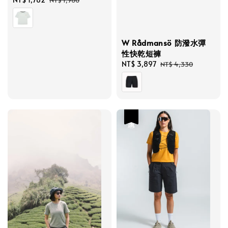
NT$ 1,980
price
price
W Rådmansö 防潑水彈
性快乾短褲
Sale
NT$ 3,897
Regular
NT$ 4,330
price
price
優惠