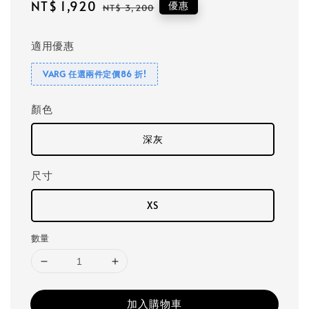
Sale
NT$ 1,920
Regular
優惠
NT$ 3,200
price
price
適用優惠
VARG 任選兩件定價86 折!
顏色
深灰
尺寸
XS
數量
加入購物車