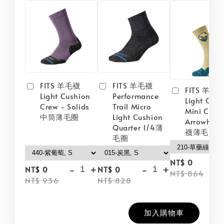
FITS 羊毛襪
FITS 羊毛襪
FITS 羊毛
Light Cushion
Performance
Light Cush
Crew - Solids
Trail Micro
Mini Crew
中筒薄毛圈
Light Cushion
Arrowhea
Quarter 1/4薄
襪薄毛圈
毛圈
-
NT$ 0
-
+
-
+
NT$ 0
NT$ 0
NT$ 864
NT$ 936
NT$ 828
加入購物車