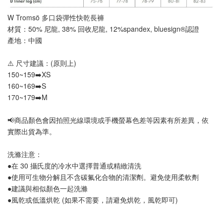
W Tromsö 多口袋彈性快乾長褲
材質：50% 尼龍, 38% 回收尼龍, 12%spandex, bluesign®認證
產地：中國
⚠️ 尺寸建議：(原則上)
150~159➡️XS
160~169➡️S
170~179➡️M
📢
商品顏色會因拍照光線環境或手機螢幕色差等因素有所差異，依
實際出貨為準
。
洗滌注意：
●在 30 攝氏度的冷水中選擇普通或精緻清洗
●使用可生物分解且不含碳氟化合物的清潔劑。避免使用柔軟劑
●建議與相似顏色一起洗滌
●風乾或低溫烘乾 (如果不需要，請避免烘乾，風乾即可)