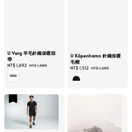
U Varg 羊毛針織保暖頭
U Köpenhamn 針織保暖
帶
毛帽
Sale
NT$ 1,692
Regular
NT$ 1,880
Sale
NT$ 1,512
Regular
NT$ 1,680
price
price
price
price
優惠