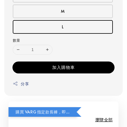
M
L
數量
加入購物車
分享
購買 VARG 指定款長褲，即可獲贈指定款式 FITS Light Cushion 美麗諾羊毛襪乙雙。
瀏覽全部