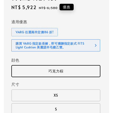
Sale
NT$ 5,922
Regular
優惠
NT$ 6,580
price
price
適用優惠
VARG 任選兩件定價86 折!
購買 VARG 指定款長褲，即可獲贈指定款式 FITS
Light Cushion 美麗諾羊毛襪乙雙。
顔色
巧克力棕
尺寸
XS
S