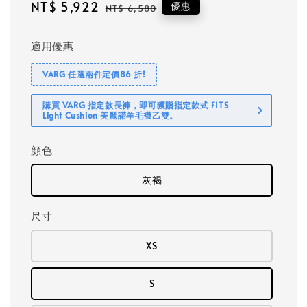
Sale
NT$ 5,922
Regular
優惠
NT$ 6,580
price
price
適用優惠
VARG 任選兩件定價86 折!
購買 VARG 指定款長褲，即可獲贈指定款式 FITS
Light Cushion 美麗諾羊毛襪乙雙。
顔色
灰褐
尺寸
XS
S