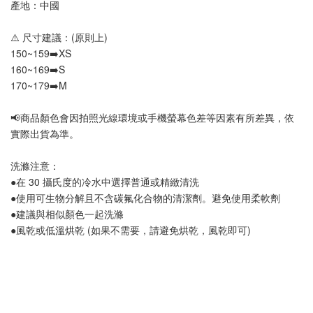
產地：中國
⚠️ 尺寸建議：(原則上)
150~159➡️XS
160~169➡️S
170~179➡️M
📢
商品顏色會因拍照光線環境或手機螢幕色差等因素有所差異，依
實際出貨為準
。
洗滌注意：
●在 30 攝氏度的冷水中選擇普通或精緻清洗
●使用可生物分解且不含碳氟化合物的清潔劑。避免使用柔軟劑
●建議與相似顏色一起洗滌
●風乾或低溫烘乾 (如果不需要，請避免烘乾，風乾即可)