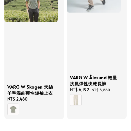
VARG W Ålesund 輕量
抗風彈性快乾長褲
VARG W Skagen 天絲
Sale
NT$ 6,192
Regular
NT$ 6,880
羊毛混紡彈性短袖上衣
price
price
Regular
NT$ 2,480
price