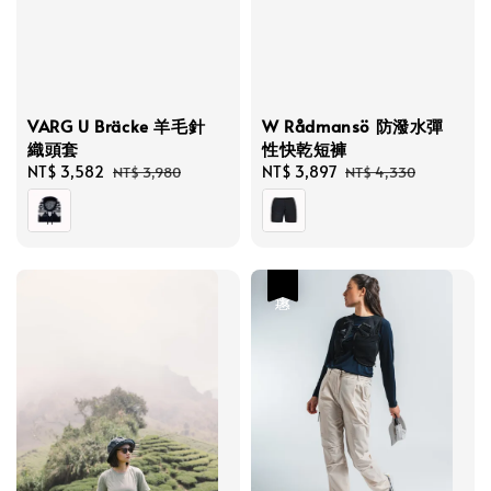
VARG U Bräcke 羊毛針
W Rådmansö 防潑水彈
織頭套
性快乾短褲
Sale
NT$ 3,582
Regular
Sale
NT$ 3,897
Regular
NT$ 3,980
NT$ 4,330
price
price
price
price
優惠