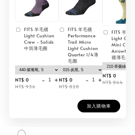
FITS 羊毛襪
FITS 羊毛襪
FITS 羊毛
Light Cushion
Performance
Light Cush
Crew - Solids
Trail Micro
Mini Crew
中筒薄毛圈
Light Cushion
Arrowhea
Quarter 1/4薄
襪薄毛圈
毛圈
-
NT$ 0
-
+
-
+
NT$ 0
NT$ 0
NT$ 864
NT$ 936
NT$ 828
加入購物車