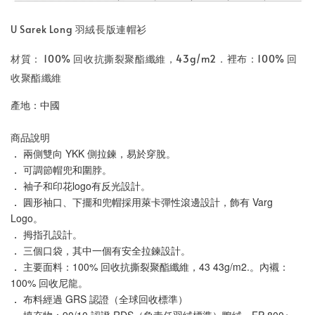
U Sarek Long 羽絨長版連帽衫
材質： 100% 回收抗撕裂聚酯纖維，43g/m2．裡布：100% 回
收聚酯纖維
產地：中國
商品說明
．
兩側雙向 YKK 側拉鍊，易於穿脫。
．
可調節帽兜和圍脖。
．
袖子和印花logo有反光設計。
．
圓形袖口、下擺和兜帽採用萊卡彈性滾邊設計，飾有 Varg 
Logo。
．
拇指孔設計。
．
三個口袋，其中一個有安全拉鍊設計。
．
主要面料：100% 回收抗撕裂聚酯纖維，43 43g/m2.。內襯：
100% 回收尼龍。
．
布料經過 GRS 認證（全球回收標準）
．
填充物：90/10 認證 RDS（負責任羽絨標準）鴨絨，FP 800+