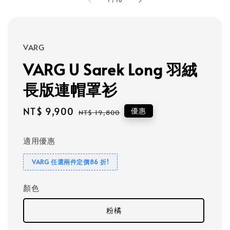
1
/
10
VARG
VARG U Sarek Long 羽絨
長版連帽罩衫
Sale
NT$ 9,900
Regular
優惠
NT$ 19,800
price
price
適用優惠
VARG 任選兩件定價86 折!
顏色
粉橘