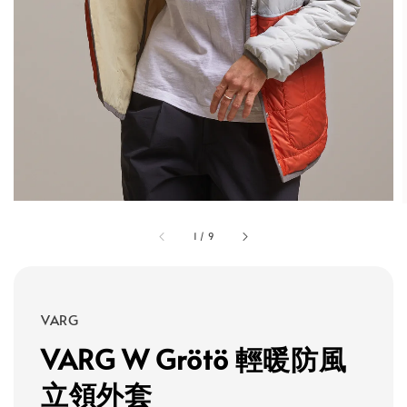
1
/
9
VARG
VARG W Grötö 輕暖防風
立領外套