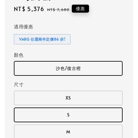
Sale
NT$ 5,376
Regular
優惠
NT$ 7,680
price
price
適用優惠
VARG 任選兩件定價86 折!
顏色
沙色/復古橙
尺寸
XS
S
M