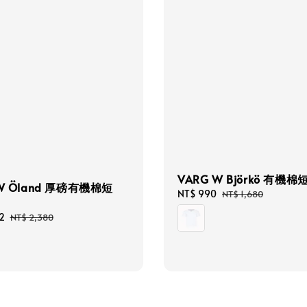
VARG W Björkö 有機
W Öland 厚磅有機棉短
Sale
NT$ 990
Regular
NT$ 1,680
price
price
2
Regular
NT$ 2,380
price