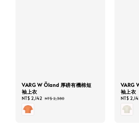
VARG 
VARG W Öland 厚磅有機棉短
袖上衣
袖上衣
Sale
NT$ 2,14
Sale
NT$ 2,142
Regular
NT$ 2,380
price
price
price