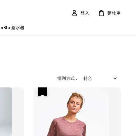
登入
購物車
roBlu 濾水器
排列方式 :
優惠