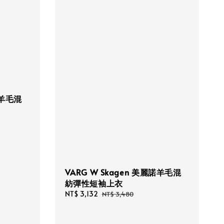
諾羊毛混
VARG W Skagen 美麗諾羊毛混
紡彈性短袖上衣
Sale
NT$ 3,132
Regular
NT$ 3,480
price
price