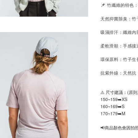
📌
竹纖維的特色
天然抑菌除臭：竹
吸濕排汗：纖維內
柔軟滑順：手感接
環保原料：竹子生
抗紫外線：天然抗 
⚠️ 尺寸建議：(原則
150~159➡️XS
160~169➡️S
170~179➡️M
📢
商品顏色會因拍