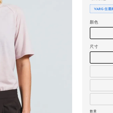
VARG 任選
顏色
尺寸
數量