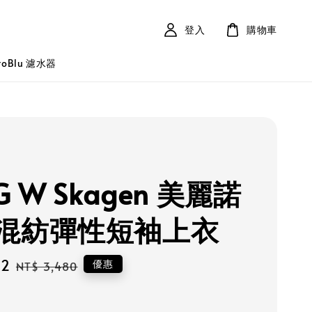
登入
購物車
roBlu 濾水器
G W Skagen 美麗諾
混紡彈性短袖上衣
32
Regular
優惠
NT$ 3,480
price