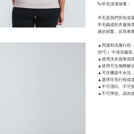
🐑羊毛清潔保養：
羊毛是我們所知道
羊毛織成的衣服無
過於頻繁，反而會
▲用溫和洗滌行程
30℃）中清洗服裝
▲使用洗衣袋來保
▲使用可生物降解
▲可在機器中水洗
▲選擇羊毛行程或
▲不可漂白。不可
▲不可擰扭。請勿