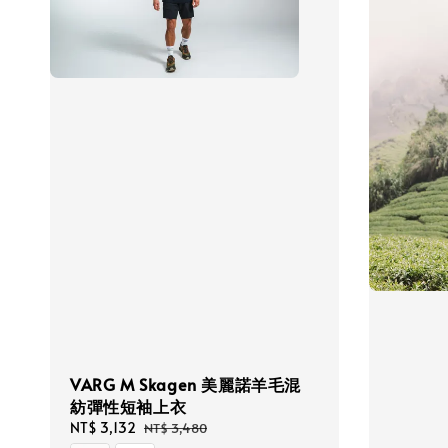
VARG M Skagen 美麗諾羊毛混
紡彈性短袖上衣
Sale
NT$ 3,132
Regular
NT$ 3,480