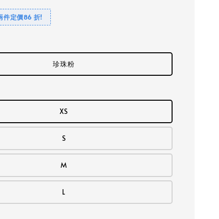
兩件定價86 折!
珍珠粉
XS
S
M
L