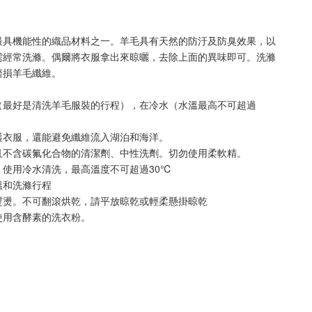
最具機能性的織品材料之一。羊毛具有天然的防汙及防臭效果，以
需經常洗滌。偶爾將衣服拿出來晾曬，去除上面的異味即可。洗滌
磨損羊毛纖維。
（最好是清洗羊毛服裝的行程），在冷水（水溫最高不可超過
。
護衣服，還能避免纖維流入湖泊和海洋。
且不含碳氟化合物的清潔劑、中性洗劑。切勿使用柔軟精。
，使用冷水清洗，最高溫度不可超過30℃
溫和洗滌行程
熨燙。不可翻滾烘乾，請平放晾乾或輕柔懸掛晾乾
使用含酵素的洗衣粉。