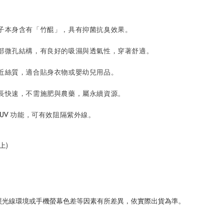
：
子本身含有「竹醌」，具有抑菌抗臭效果。
部微孔結構，有良好的吸濕與透氣性，穿著舒適。
近絲質，適合貼身衣物或嬰幼兒用品。
長快速，不需施肥與農藥，屬永續資源。
UV 功能，可有效阻隔紫外線。
上)
照光線環境或手機螢幕色差等因素有所差異，依實際出貨為準
。