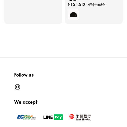
Sale
NT$ 1,512
Regular
NT$ 1,680
price
price
Follow us
We accept