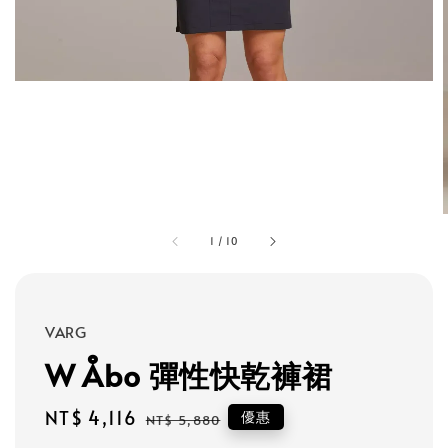
1
/
10
VARG
W Åbo 彈性快乾褲裙
Sale
NT$ 4,116
Regular
優惠
NT$ 5,880
price
price