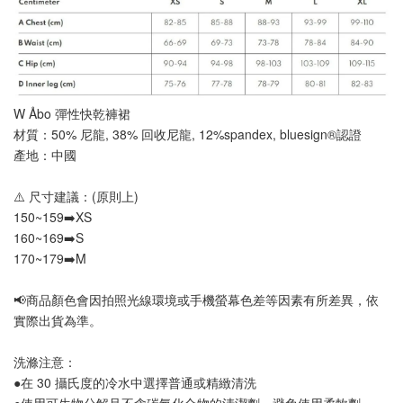
W Åbo 彈性快乾褲裙
材質：50% 尼龍, 38% 回收尼龍, 12%spandex, bluesign®認證
產地：中國
⚠️ 尺寸建議：(原則上)
150~159➡️XS
160~169➡️S
170~179➡️M
📢
商品顏色會因拍照光線環境或手機螢幕色差等因素有所差異，依
實際出貨為準
。
洗滌注意：
●在 30 攝氏度的冷水中選擇普通或精緻清洗