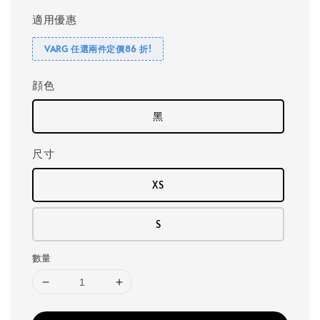
適用優惠
VARG 任選兩件定價86 折!
顔色
黑
尺寸
XS
S
數量