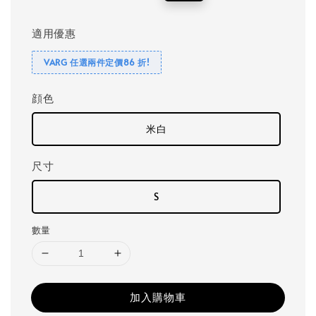
price
price
適用優惠
VARG 任選兩件定價86 折!
顔色
米白
尺寸
S
數量
加入購物車