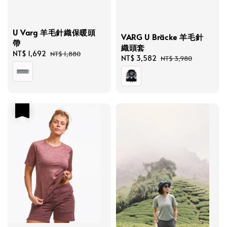
U Varg 羊毛針織保暖頭
VARG U Bräcke 羊毛針
帶
織頭套
Sale
NT$ 1,692
Regular
NT$ 1,880
Sale
NT$ 3,582
Regular
NT$ 3,980
price
price
price
price
優惠