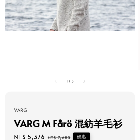
1
/
5
VARG
VARG M Fårö 混紡羊毛衫
Sale
NT$ 5,376
Regular
優惠
NT$ 7,680