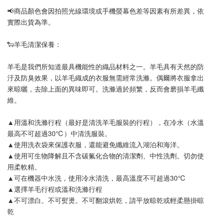
📢
商品顏色會因拍照光線環境或手機螢幕色差等因素有所差異，依
實際出貨為準
。
🐑羊毛清潔保養：
羊毛是我們所知道最具機能性的織品材料之一。羊毛具有天然的防
汙及防臭效果，以羊毛織成的衣服無需經常洗滌。偶爾將衣服拿出
來晾曬，去除上面的異味即可。洗滌過於頻繁，反而會磨損羊毛纖
維。
▲用溫和洗滌行程（最好是清洗羊毛服裝的行程），在冷水（水溫
最高不可超過30℃）中清洗服裝。
▲使用洗衣袋來保護衣服，還能避免纖維流入湖泊和海洋。
▲使用可生物降解且不含碳氟化合物的清潔劑、中性洗劑。切勿使
用柔軟精。
▲可在機器中水洗，使用冷水清洗，最高溫度不可超過30℃
▲選擇羊毛行程或溫和洗滌行程
▲不可漂白。不可熨燙。不可翻滾烘乾，請平放晾乾或輕柔懸掛晾
乾