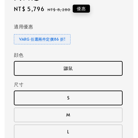
Sale
NT$ 5,796
Regular
優惠
NT$ 8,280
price
price
適用優惠
VARG 任選兩件定價86 折!
顔色
鼴鼠
尺寸
S
M
L