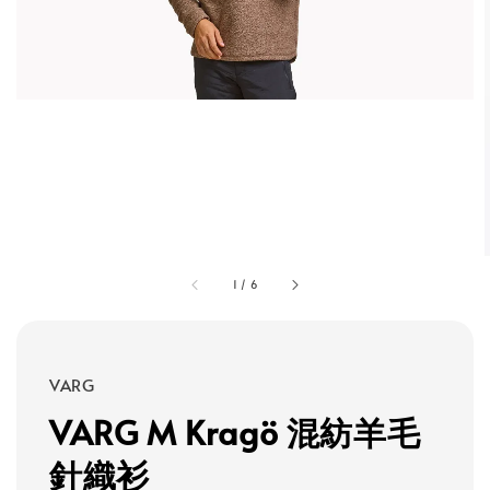
1
/
6
VARG
VARG M Kragö 混紡羊毛
針織衫