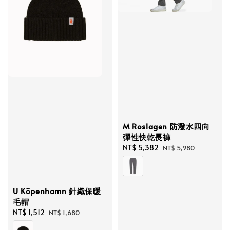
M Roslagen 防潑水四向
彈性快乾長褲
Sale
NT$ 5,382
Regular
NT$ 5,980
price
price
U Köpenhamn 針織保暖
毛帽
Sale
NT$ 1,512
Regular
NT$ 1,680
price
price