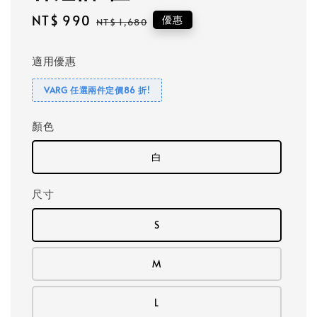
Sale
NT$ 990
Regular
優惠
NT$ 1,680
price
price
適用優惠
VARG 任選兩件定價86 折!
顏色
白
尺寸
S
M
L