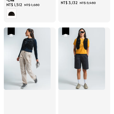
Sale
NT$ 3,132
Regular
NT$ 3,480
Sale
NT$ 1,512
Regular
NT$ 1,680
price
price
price
price
優惠
優惠