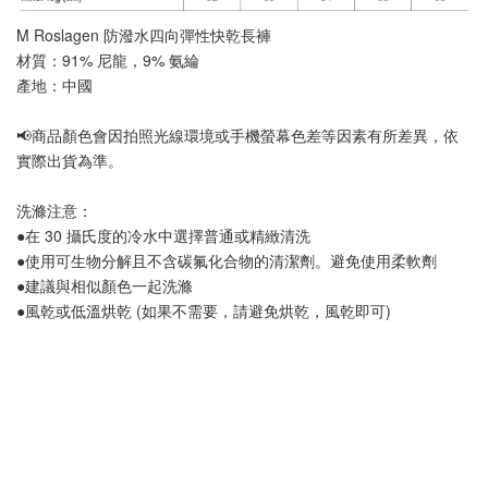
M Roslagen 防潑水四向彈性快乾長褲
材質：91% 尼龍，9% 氨綸 
產地：中國
📢
商品顏色會因拍照光線環境或手機螢幕色差等因素有所差異，依
實際出貨為準
。
洗滌注意：
●在 30 攝氏度的冷水中選擇普通或精緻清洗
●使用可生物分解且不含碳氟化合物的清潔劑。避免使用柔軟劑
●建議與相似顏色一起洗滌
●風乾或低溫烘乾 (如果不需要，請避免烘乾，風乾即可)