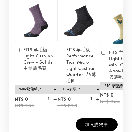
FITS 羊毛襪
FITS 羊毛襪
FITS 羊毛
Light Cushion
Performance
Light Cush
Crew - Solids
Trail Micro
Mini Crew
中筒薄毛圈
Light Cushion
Arrowhea
Quarter 1/4薄
襪薄毛圈
毛圈
-
NT$ 0
-
+
-
+
NT$ 0
NT$ 0
NT$ 864
NT$ 936
NT$ 828
加入購物車