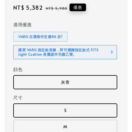
Sale
NT$ 5,382
Regular
優惠
NT$ 5,980
price
price
適用優惠
VARG 任選兩件定價86 折!
購買 VARG 指定款長褲，即可獲贈指定款式 FITS
Light Cushion 美麗諾羊毛襪乙雙。
顔色
灰青
尺寸
S
M