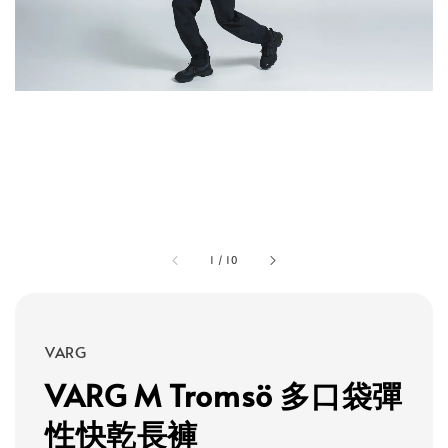
1
/
10
VARG
VARG M Tromsö 多口袋彈
性快乾長褲