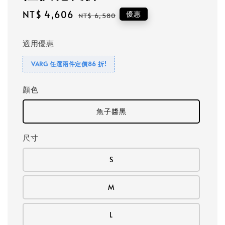
Sale
NT$ 4,606
Regular
優惠
NT$ 6,580
price
price
適用優惠
VARG 任選兩件定價86 折!
顏色
魚子醬黑
尺寸
S
M
L