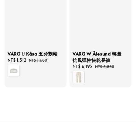
VARG U Kåsa 五分割帽
VARG W Ålesund 輕量
抗風彈性快乾長褲
Sale
NT$ 1,512
Regular
NT$ 1,680
price
price
Sale
NT$ 6,192
Regular
NT$ 6,880
price
price