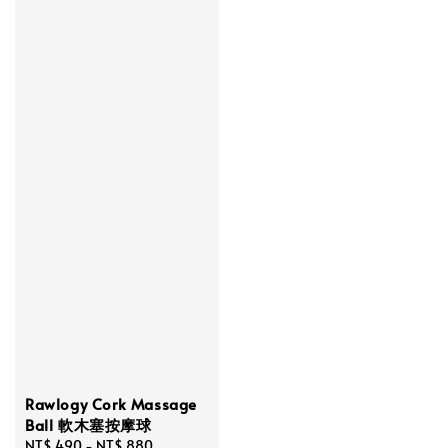
Rawlogy Cork Massage
Ball 軟木塞按摩球
Regular
NT$ 490
-
NT$ 880