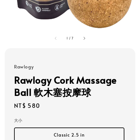
1
/
7
Rawlogy
Rawlogy Cork Massage
Ball 軟木塞按摩球
Regular
NT$ 580
price
大小
Classic 2.5 in