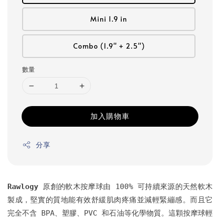
Mini 1.9 in
Combo (1.9" + 2.5")
數量
加入購物車
分享
Rawlogy
原創的軟木按摩球由 100% 可持續來源的天然軟木
製成，堅實的質地能有效舒緩肌肉疼痛並減輕緊繃感。而且它
完全不含 BPA、塑膠、PVC 和石油等化學物質。這顆按摩球輕