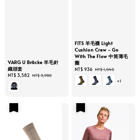
FITS 羊毛襪 Light
Cushion Crew - Go
With The Flow 中筒薄毛
VARG U Bräcke 羊毛針
圈
織頭套
Sale
NT$ 936
Regular
NT$ 1,040
Sale
NT$ 3,582
Regular
NT$ 3,980
price
price
+1
price
price
優惠
優惠