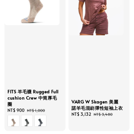
FITS 羊毛襪 Rugged Full
cushion Crew 中筒厚毛
VARG W Skagen 美麗
圈
諾羊毛混紡彈性短袖上衣
Sale
NT$ 900
Regular
NT$ 1,000
Sale
NT$ 3,132
Regular
NT$ 3,480
price
price
price
price