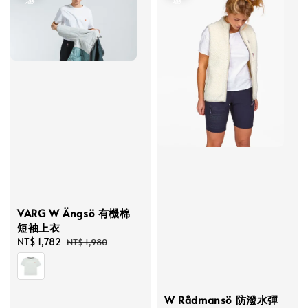
VARG W Ängsö 有機棉
短袖上衣
Sale
NT$ 1,782
Regular
NT$ 1,980
price
price
W Rådmansö 防潑水彈