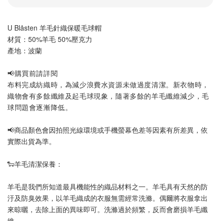
U Blåsten 羊毛針織保暖毛球帽
材質：50%羊毛 50%壓克力 
產地：波蘭
📢購買前請詳閱
布料完成紡織時，為減少浪費水資源未做過度清潔。新衣物時，
織物會有多餘纖維及起毛球現象，隨著多餘的羊毛纖維減少，毛
球問題會逐漸降低。
📢
商品顏色會因拍照光線環境或手機螢幕色差等因素有所差異，依
實際出貨為準
。
🐑羊毛清潔保養：
羊毛是我們所知道最具機能性的織品材料之一。羊毛具有天然的防
汙及防臭效果，以羊毛織成的衣服無需經常洗滌。偶爾將衣服拿出
來晾曬，去除上面的異味即可。洗滌過於頻繁，反而會磨損羊毛纖
維。