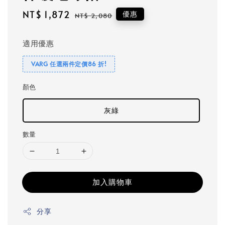
Sale
NT$ 1,872
Regular
優惠
NT$ 2,080
price
price
適用優惠
VARG 任選兩件定價86 折!
顏色
灰綠
數量
加入購物車
分享