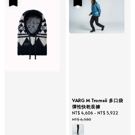
優惠
優惠
VARG M Tromsö 多口袋
彈性快乾長褲
Sale
NT$ 4,606
-
NT$ 5,922
Regula
price
price
NT$ 6,580