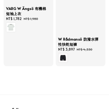
VARG W Ängsö 有機棉
短袖上衣
Sale
NT$ 1,782
Regular
NT$ 1,980
price
price
W Rådmansö 防潑水彈
性快乾短褲
Sale
NT$ 3,897
Regular
NT$ 4,330
price
price