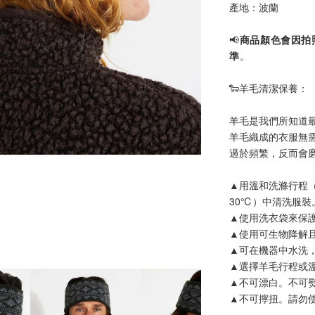
產地：波蘭
📢
商品顏色會因拍
準
。
🐑羊毛清潔保養：
羊毛是我們所知道
羊毛織成的衣服無
過於頻繁，反而會
▲用溫和洗滌行程
30℃）中清洗服裝
▲使用洗衣袋來保
▲使用可生物降解
▲可在機器中水洗
▲選擇羊毛行程或
▲不可漂白。不可
▲不可擰扭。請勿