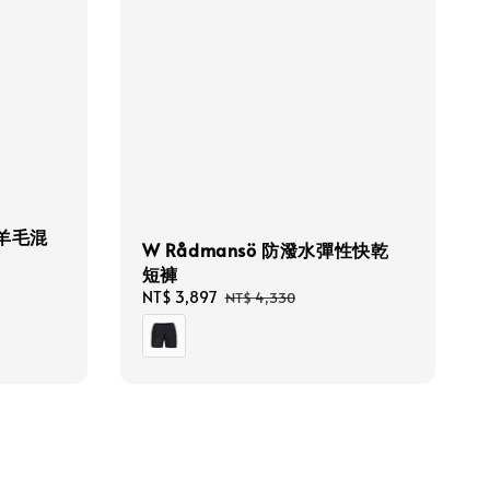
諾羊毛混
W Rådmansö 防潑水彈性快乾
短褲
Sale
NT$ 3,897
Regular
NT$ 4,330
price
price