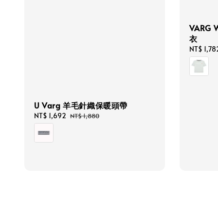
VARG 
衣
Sale
NT$ 1,78
price
U Varg 羊毛針織保暖頭帶
Sale
NT$ 1,692
Regular
NT$ 1,880
price
price