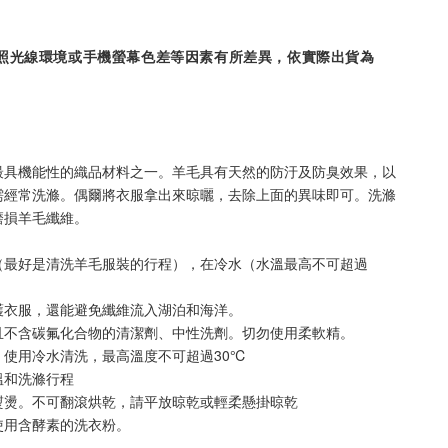
照光線環境或手機螢幕色差等因素有所差異，依實際出貨為
最具機能性的織品材料之一。羊毛具有天然的防汙及防臭效果，以
需經常洗滌。偶爾將衣服拿出來晾曬，去除上面的異味即可。洗滌
磨損羊毛纖維。
（最好是清洗羊毛服裝的行程），在冷水（水溫最高不可超過
。
護衣服，還能避免纖維流入湖泊和海洋。
且不含碳氟化合物的清潔劑、中性洗劑。切勿使用柔軟精。
，使用冷水清洗，最高溫度不可超過30℃
溫和洗滌行程
熨燙。不可翻滾烘乾，請平放晾乾或輕柔懸掛晾乾
使用含酵素的洗衣粉。