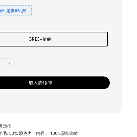
兩件定價86 折!
GREE-暗綠
加入購物車
保暖頭帶
羊毛, 50% 壓克力，內裡： 100%聚酯纖維