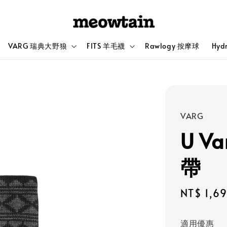
VARG 瑞典大野狼
FITS 羊毛襪
Rawlogy 按摩球
Hyd
VARG
U V
帶
Sale
NT$ 1,6
price
適用優惠