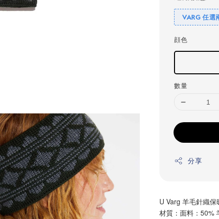
VARG 任選
顔色
數量
分享
U Varg 羊毛針織
材質：面料：50% 