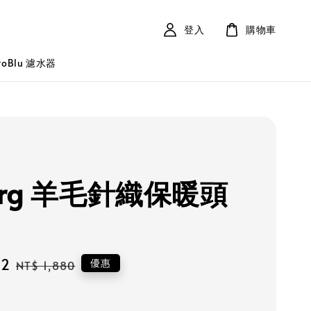
登入
購物車
roBlu 濾水器
arg 羊毛針織保暖頭
92
Regular
優惠
NT$ 1,880
price