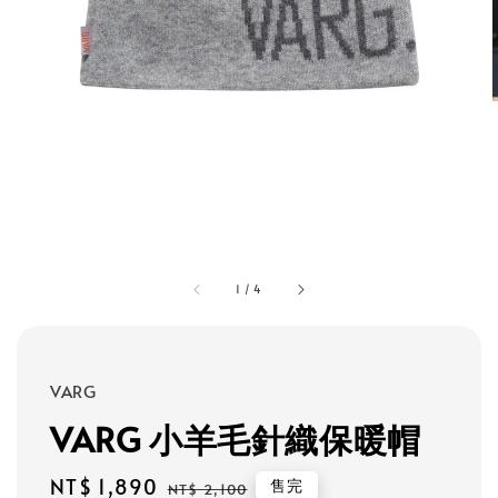
1
/
4
VARG
VARG 小羊毛針織保暖帽
Sale
NT$ 1,890
Regular
售完
NT$ 2,100