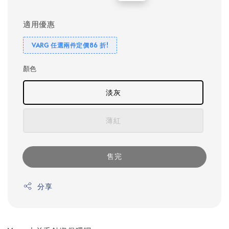
price
price
適用優惠
VARG 任選兩件定價86 折!
顏色
淡灰
薄紅
售完
分享