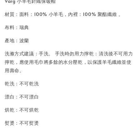
Varg 小羊毛針織保暖帽
材質：面料：100% 小羊毛，內裡：100% 聚酯纖維 。
布料：瑞典
產地：波蘭
洗滌方式建議：手洗。 手洗時勿用力擰乾：清洗後不可用力
擰乾，應使用毛巾將多餘的水分壓乾，以保護羊毛纖維並使
用壽命。
乾洗：不可乾洗
漂白：不可漂白
烘乾：不可烘乾
熨燙：不可熨燙