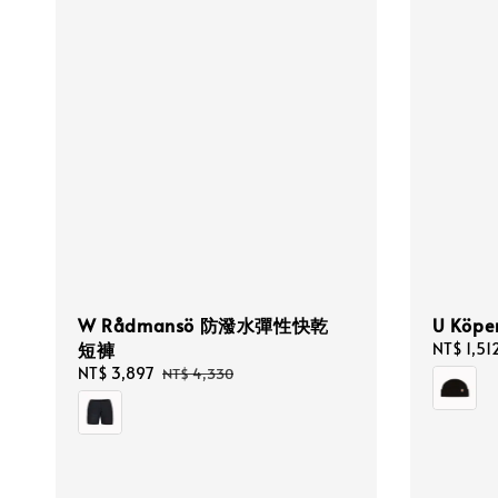
W Rådmansö 防潑水彈性快乾
U Kö
短褲
Sale
NT$ 1,51
price
Sale
NT$ 3,897
Regular
NT$ 4,330
price
price