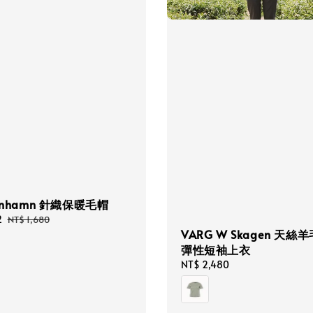
penhamn 針織保暖毛帽
2
Regular
NT$ 1,680
VARG W Skagen 天絲
price
彈性短袖上衣
Regular
NT$ 2,480
price