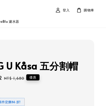
登入
購物車
roBlu 濾水器
G U Kåsa 五分割帽
2
Regular
優惠
NT$ 1,680
price
兩件定價86 折!