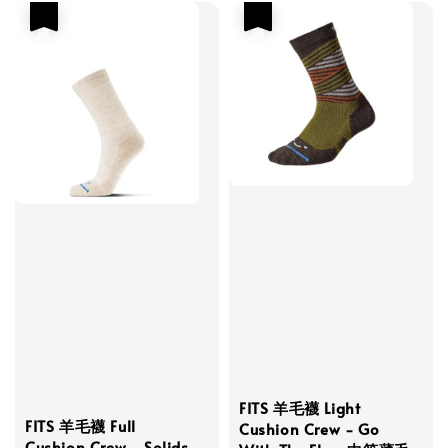
優惠
優惠
FITS 羊毛襪 Light
FITS 羊毛襪 Full
Cushion Crew - Go
Cushion Crew - Solids