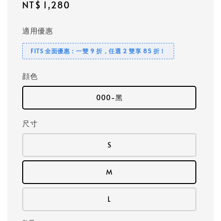
Regular
NT$ 1,280
price
適用優惠
FITS 全面優惠：一雙 9 折，任選 2 雙享 85 折！
顔色
000-黑
尺寸
S
M
L