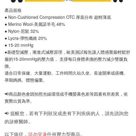
產品規格
● Non-Cushioned Compression OTC 厚底分布 
超輕薄底
● Merino Wool-美麗諾羊毛 48%
● Nylon-尼龍 32%
● Lycra-彈性纖維 20%
● 
15-20 mmHg
●
基礎型減壓
，漸進式減壓原理，歐美測試報告讓人體感覺最輕鬆舒
服的15-20mmHg的壓力值， 支撐每日身體承擔的壓力減少雙腿負
擔
。
適合日常保健、大量運動、工作時間久站久坐
、
長途開車或搭機、
孕期媽媽、體態偏重
。
📢
商品顏色會因拍照光線環境或手機螢幕色差等因素有所差異，依
實際出貨為準
。
提醒您，若有下列狀況或患有下列疾病的人，請先諮詢您
📢
的診療醫師。
以下病症，
請勿穿著
任何壓力型商品。