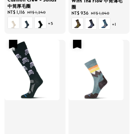
With The Flow 中筒薄毛
中筒厚毛圈
圈
Sale
NT$ 1,116
Regular
NT$ 1,240
Sale
NT$ 936
Regular
NT$ 1,040
price
price
price
price
+5
+1
優惠
優惠