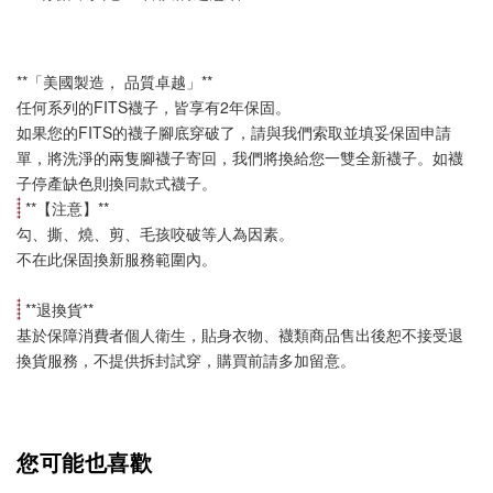
**「美國製造， 品質卓越」**
任何系列的FITS襪子，皆享有2年保固。
如果您的FITS的襪子腳底穿破了，請與我們索取並填妥保固申請
單，將洗淨的兩隻腳襪子寄回，我們將換給您一雙全新襪子。如襪
子停產缺色則換同款式襪子
。
 **【
注意
】**
勾、撕、燒、剪、毛孩咬破等人為因素。
不在此保固換新服務範圍內。
 **
退換貨
**
基於保障消費者個人衛生，貼身衣物、襪類商品售出後恕不接受退
換貨服務，不提供拆封試穿，購買前請多加留意。
您可能也喜歡