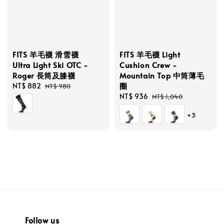
FITS 羊毛襪 滑雪襪
FITS 羊毛襪 Light
Ultra Light Ski OTC -
Cushion Crew -
Roger 長筒及膝襪
Mountain Top 中筒薄毛
圈
Sale
NT$ 882
Regular
NT$ 980
price
price
Sale
NT$ 936
Regular
NT$ 1,040
price
price
+3
Follow us