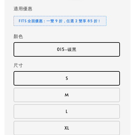
適用優惠
FITS 全面優惠：一雙 9 折，任選 2 雙享 85 折！
顏色
015-碳黑
尺寸
S
M
L
XL