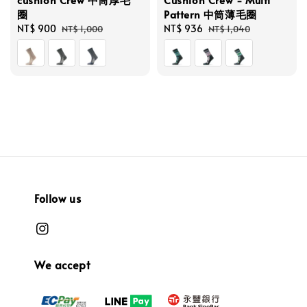
圈
Pattern 中筒薄毛圈
Sale
NT$ 900
Regular
Sale
NT$ 936
Regular
NT$ 1,000
NT$ 1,040
price
price
price
price
Follow us
We accept