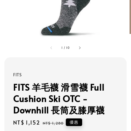
1
/
10
FITS
FITS 羊毛襪 滑雪襪 Full
Cushion Ski OTC -
Downhill 長筒及膝厚襪
Sale
NT$ 1,152
Regular
優惠
NT$ 1,280
price
price