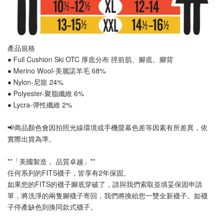
產品規格
● Full Cushion Ski OTC 厚底分布 
脛前肌
、
腳底
、
腳背
● Merino Wool-美麗諾羊毛 68%
● Nylon-尼龍 24%
● Polyester-聚脂纖維 6%
● Lycra-彈性纖維 2%
📢
商品顏色會因拍照光線環境或手機螢幕色差等因素有所差異，依
實際出貨為準
。
**「美國製造， 品質卓越」**
任何系列的FITS襪子，皆享有2年保固。
如果您的FITS的襪子腳底穿破了，請與我們索取並填妥保固申請
單，將洗淨的兩隻腳襪子寄回，我們將換給您一雙全新襪子。如襪
子停產缺色則換同款式襪子
。