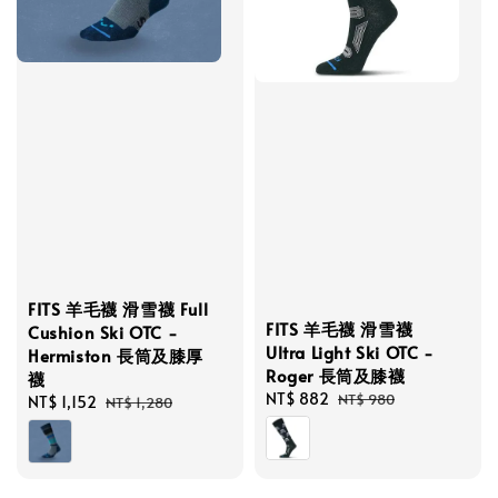
FITS 羊毛襪 滑雪襪 Full
FITS 羊毛襪 滑雪襪
Cushion Ski OTC -
Ultra Light Ski OTC -
Hermiston 長筒及膝厚
Roger 長筒及膝襪
襪
Sale
NT$ 882
Regular
NT$ 980
Sale
NT$ 1,152
Regular
NT$ 1,280
price
price
price
price