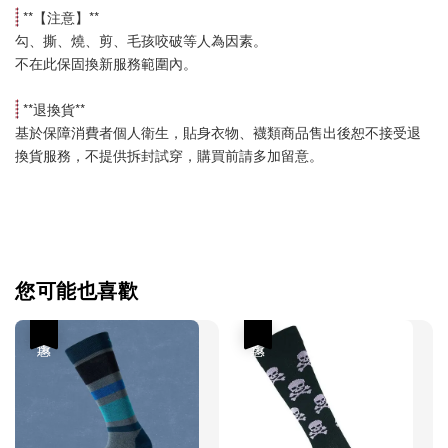
 **【
注意
】**
勾、撕、燒、剪、毛孩咬破等人為因素。
不在此保固換新服務範圍內。
 **
退換貨
**
基於保障消費者個人衛生，貼身衣物、襪類商品售出後恕不接受退
換貨服務，不提供拆封試穿，購買前請多加留意。
您可能也喜歡
優惠
優惠