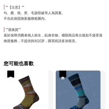
 **【
注意
】**
勾、撕、燒、剪、毛孩咬破等人為因素。
不在此保固換新服務範圍內。
 **
退換貨
**
基於保障消費者個人衛生，貼身衣物、襪類商品售出後恕不接受退
換貨服務，不提供拆封試穿，購買前請多加留意。
您可能也喜歡
優惠
優惠