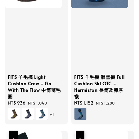
FITS 羊毛襪 Light
FITS 羊毛襪 滑雪襪 Full
Cushion Crew - Go
Cushion Ski OTC -
With The Flow 中筒薄毛
Hermiston 長筒及膝厚
圈
襪
Sale
NT$ 936
Regular
Sale
NT$ 1,152
Regular
NT$ 1,040
NT$ 1,280
price
price
price
price
+1
優惠
優惠