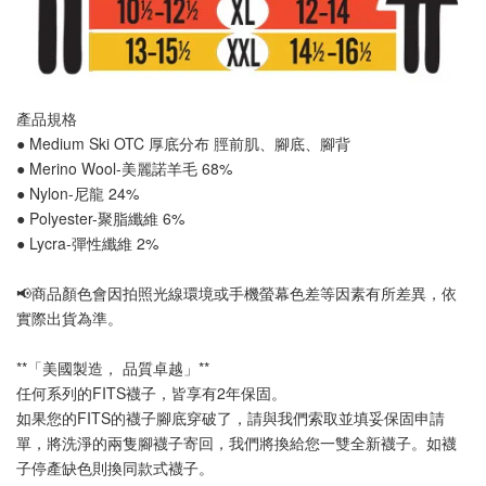
產品規格
● Medium Ski OTC 厚底分布 
脛前肌
、
腳底
、
腳背
● Merino Wool-美麗諾羊毛 68%
● Nylon-尼龍 24%
● Polyester-聚脂纖維 6%
● Lycra-彈性纖維 2%
📢
商品顏色會因拍照光線環境或手機螢幕色差等因素有所差異，依
實際出貨為準
。
**「美國製造， 品質卓越」**
任何系列的FITS襪子，皆享有2年保固。
如果您的FITS的襪子腳底穿破了，請與我們索取並填妥保固申請
單，將洗淨的兩隻腳襪子寄回，我們將換給您一雙全新襪子。如襪
子停產缺色則換同款式襪子
。