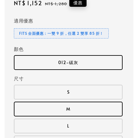
Sale
NT$ 1,152
Regular
優惠
NT$ 1,280
price
price
適用優惠
FITS 全面優惠：一雙 9 折，任選 2 雙享 85 折！
顏色
012-碳灰
尺寸
S
M
L