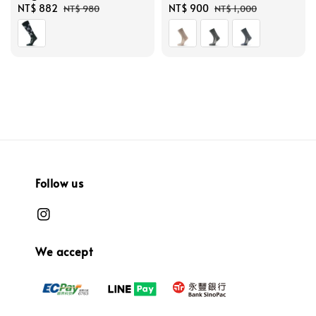
Sale
NT$ 882
Regular
Sale
NT$ 900
Regular
NT$ 980
NT$ 1,000
price
price
price
price
Follow us
We accept