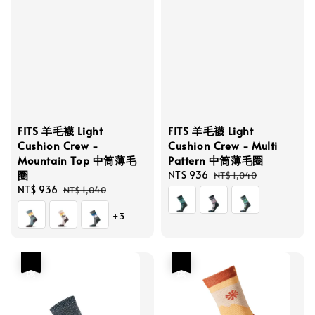
FITS 羊毛襪 Light
FITS 羊毛襪 Light
Cushion Crew -
Cushion Crew - Multi
Mountain Top 中筒薄毛
Pattern 中筒薄毛圈
圈
Sale
NT$ 936
Regular
NT$ 1,040
Sale
NT$ 936
Regular
price
price
NT$ 1,040
price
price
+3
優惠
優惠