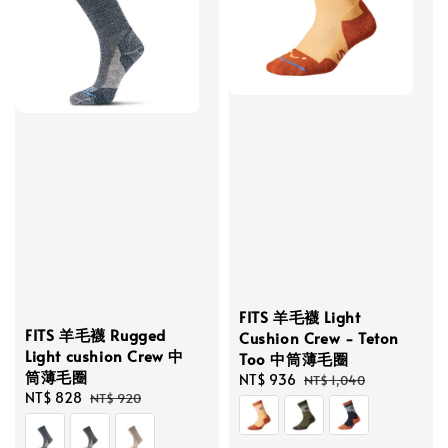
FITS 羊毛襪 Light
FITS 羊毛襪 Rugged
Cushion Crew - Teton
Light cushion Crew 中
Too 中筒薄毛圈
筒薄毛圈
Sale
NT$ 936
Regular
NT$ 1,040
Sale
NT$ 828
Regular
NT$ 920
price
price
price
price