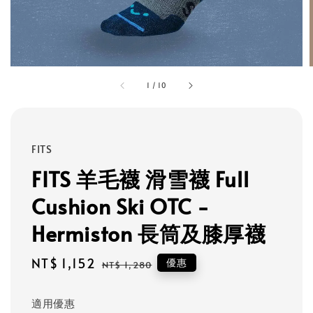
1
/
10
FITS
FITS 羊毛襪 滑雪襪 Full
Cushion Ski OTC -
Hermiston 長筒及膝厚襪
Sale
NT$ 1,152
Regular
優惠
NT$ 1,280
price
price
適用優惠