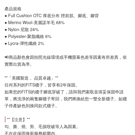
產品規格
● Full Cushion OTC 厚底分布 
脛前肌
、
腳底
、
腳背
● Merino Wool-美麗諾羊毛 68%
● Nylon-尼龍 24%
● Polyester-聚脂纖維 6%
● Lycra-彈性纖維 2%
📢
商品顏色會因拍照光線環境或手機螢幕色差等因素有所差異，依
實際出貨為準
。
**「美國製造， 品質卓越」**
任何系列的FITS襪子，皆享有2年保固。
如果您的FITS的襪子腳底穿破了，請與我們索取並填妥保固申請
單，將洗淨的兩隻腳襪子寄回，我們將換給您一雙全新襪子。如襪
子停產缺色則換同款式襪子
。
 **【
注意
】**
勾、撕、燒、剪、毛孩咬破等人為因素。
不在此保固換新服務範圍內。