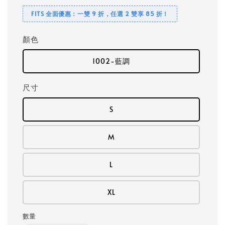
FITS 全面優惠：一雙 9 折，任選 2 雙享 85 折！
顏色
1002-藍調
尺寸
S
M
L
XL
數量