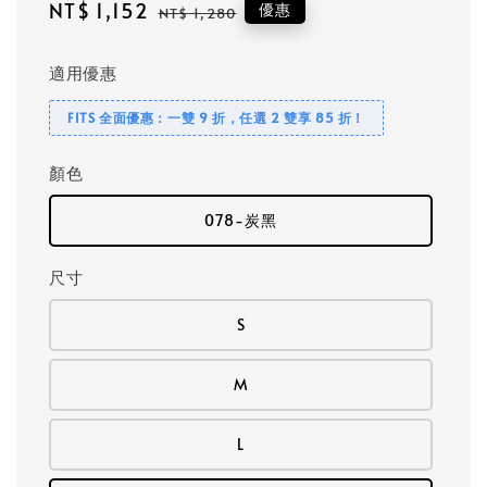
Sale
NT$ 1,152
Regular
優惠
NT$ 1,280
price
price
適用優惠
FITS 全面優惠：一雙 9 折，任選 2 雙享 85 折！
顏色
078-炭黑
尺寸
S
M
L