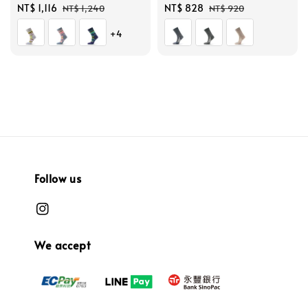
Sale
NT$ 1,116
Regular
Sale
NT$ 828
Regular
NT$ 1,240
NT$ 920
price
price
price
price
+4
Follow us
We accept