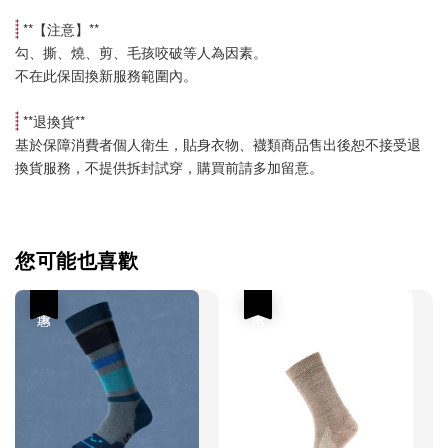
 **【
注意
】**
勾、撕、燒、剪、毛孩咬破等人為因素。
不在此保固換新服務範圍內。
 **
退換貨
**
基於保障消費者個人衛生，貼身衣物、襪類商品售出後恕不接受退
換貨服務，不提供拆封試穿，購買前請多加留意。
您可能也喜歡
優惠
優惠