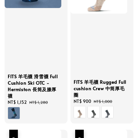
FITS 羊毛襪 滑雪襪 Full
FITS 羊毛襪 Rugged Full
Cushion Ski OTC -
cushion Crew 中筒厚毛
Hermiston 長筒及膝厚
圈
襪
Sale
NT$ 900
Regular
NT$ 1,000
Sale
NT$ 1,152
Regular
NT$ 1,280
price
price
price
price
優惠
優惠