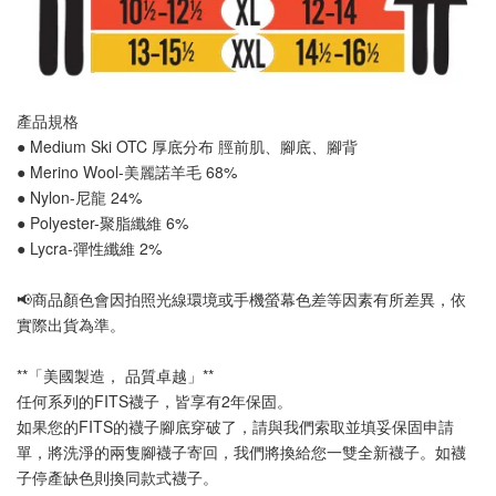
產品規格
● Medium Ski OTC 厚底分布 
脛前肌
、
腳底
、
腳背
● Merino Wool-美麗諾羊毛 68%
● Nylon-尼龍 24%
● Polyester-聚脂纖維 6%
● Lycra-彈性纖維 2%
📢
商品顏色會因拍照光線環境或手機螢幕色差等因素有所差異，依
實際出貨為準
。
**「美國製造， 品質卓越」**
任何系列的FITS襪子，皆享有2年保固。
如果您的FITS的襪子腳底穿破了，請與我們索取並填妥保固申請
單，將洗淨的兩隻腳襪子寄回，我們將換給您一雙全新襪子。如襪
子停產缺色則換同款式襪子
。