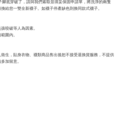
襪子腳底穿破了，請與我們索取並填妥保固申請單，將洗淨的兩隻
將換給您一雙全新襪子。如襪子停產缺色則換同款式襪子
。
毛孩咬破等人為因素。
務範圍內。
人衛生，貼身衣物、襪類商品售出後恕不接受退換貨服務，不提供
請多加留意。