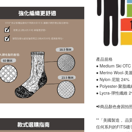
產品規格
● Medium Ski O
● Merino Wool-
● Nylon-尼龍 24%
● Polyester-聚脂
● Lycra-彈性纖維 
📢
商品顏色會因拍
**「美國製造， 品
任何系列的FITS