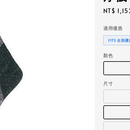
Sale
NT$ 1,15
price
適用優惠
FITS 全面
顏色
尺寸