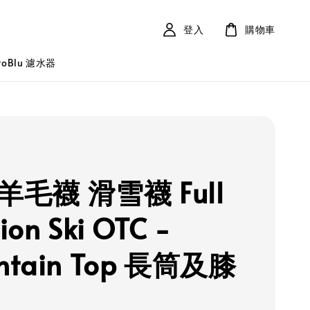
登入
購物車
roBlu 濾水器
S 羊毛襪 滑雪襪 Full
ion Ski OTC -
ntain Top 長筒及膝