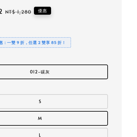
2
Regular
優惠
NT$ 1,280
price
優惠：一雙 9 折，任選 2 雙享 85 折！
012-碳灰
S
M
L