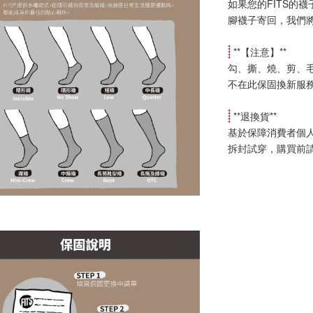
如果您的FITS的
腳襪子寄回，我們
 **【
注意
】**
勾、撕、燒、剪、
不在此保固換新服
 **
退換貨
**
基於保障消費者個
拆封試穿，購買前