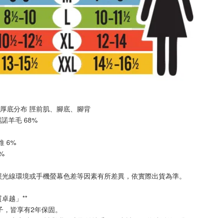
TC 厚底分布 
脛前肌
、
腳底
、
腳背
美麗諾羊毛 68%
纖維 6%
2%
照光線環境或手機螢幕色差等因素有所差異，依實際出貨為準
。
質卓越」**
襪子，皆享有2年保固。