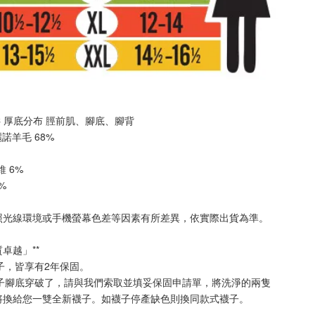
OTC 厚底分布 
脛前肌
、
腳底
、
腳背
美麗諾羊毛 68%
纖維 6%
2%
照光線環境或手機螢幕色差等因素有所差異，依實際出貨為準
。
質卓越」**
襪子，皆享有2年保固。
襪子腳底穿破了，請與我們索取並填妥保固申請單，將洗淨的兩隻
將換給您一雙全新襪子。如襪子停產缺色則換同款式襪子
。