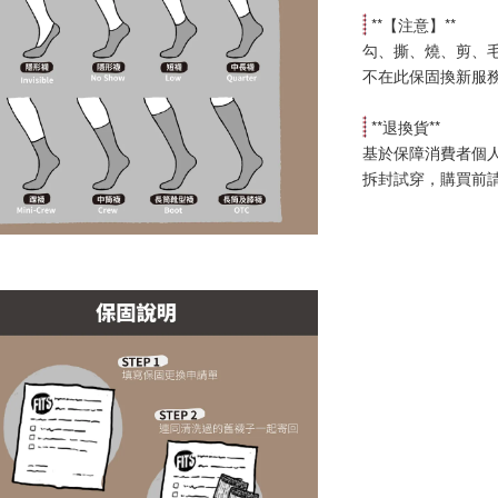
 **【
注意
】**
勾、撕、燒、剪、
不在此保固換新服
 **
退換貨
**
基於保障消費者個
拆封試穿，購買前