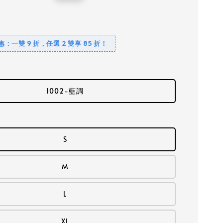
price
優惠：一雙 9 折，任選 2 雙享 85 折！
1002-藍調
S
M
L
XL