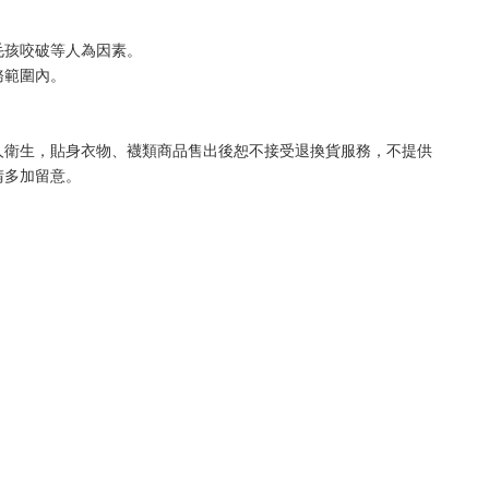
毛孩咬破等人為因素。
務範圍內。
人衛生，貼身衣物、襪類商品售出後恕不接受退換貨服務，不提供
請多加留意。