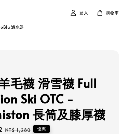
登入
購物車
roBlu 濾水器
S 羊毛襪 滑雪襪 Full
ion Ski OTC -
miston 長筒及膝厚襪
2
Regular
優惠
NT$ 1,280