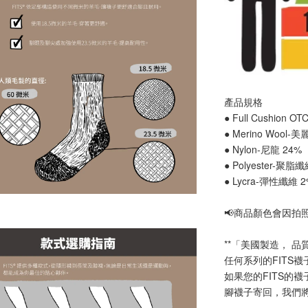
產品規格
● Full Cushion 
● Merino Wool-
● Nylon-尼龍 24%
● Polyester-聚脂
● Lycra-彈性纖維 
📢
商品顏色會因拍
**「美國製造， 品
任何系列的FITS
如果您的FITS的
腳襪子寄回，我們