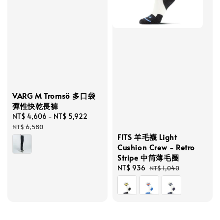
VARG M Tromsö 多口袋
彈性快乾長褲
Sale
NT$ 4,606
-
NT$ 5,922
Regular
price
price
NT$ 6,580
FITS 羊毛襪 Light
Cushion Crew - Retro
Stripe 中筒薄毛圈
Sale
NT$ 936
Regular
NT$ 1,040
price
price