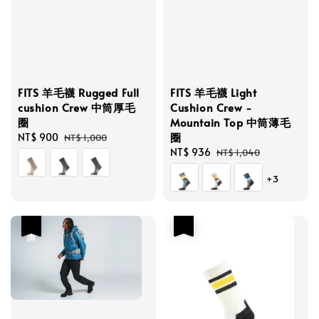
FITS 羊毛襪 Rugged Full
FITS 羊毛襪 Light
cushion Crew 中筒厚毛
Cushion Crew -
圈
Mountain Top 中筒薄毛
圈
Sale
NT$ 900
Regular
NT$ 1,000
price
price
Sale
NT$ 936
Regular
NT$ 1,040
price
price
+3
優惠
優惠