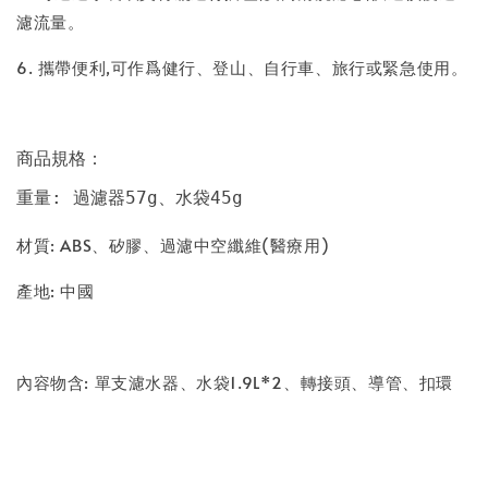
濾流量。
6. 攜帶便利,可作爲健行、登山、自行車、旅行或緊急使用。
商品規格：
重量: 過濾器57g、水袋45g
材質: ABS、矽膠、過濾中空纖維(醫療用)
產地: 中國
內容物含: 單支濾水器、水袋1.9L*2、轉接頭、導管、扣環