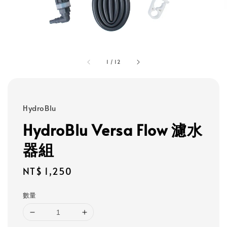
1
/
12
HydroBlu
HydroBlu Versa Flow 濾水
器組
Regular
NT$ 1,250
price
數量