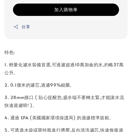
加入購物車
分享
特色:
1. 輕量化濾水裝備首選,可過濾超過10萬加侖的水,約略37萬
公升。
2. 0.1微米的濾芯,過濾99%細菌。
3. 28mm接口 ( 貼心提醒您,盛水端不要轉太緊,才能讓水流
快速過濾唷! )。
4. 通過 EPA (美國國家環境保護局) 的過濾標準規範。
5. 可透過水袋或寶特瓶進行擠壓,反向清洗濾芯,快速恢復過