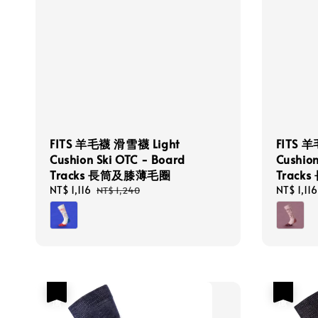
FITS 羊毛襪 滑雪襪 Light
FITS 
Cushion Ski OTC - Board
Cushion
Tracks 長筒及膝薄毛圈
Trac
Sale
NT$ 1,116
Regular
Sale
NT$ 1,116
NT$ 1,240
price
price
price
優惠
優惠