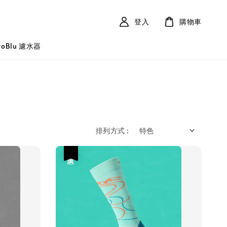
登入
購物車
roBlu 濾水器
排列方式 :
優惠