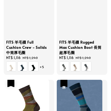
FITS 羊毛襪 Full
FITS 羊毛襪 Rugged
Cushion Crew - Solids
Max Cushion Boot 長筒
中筒厚毛圈
超厚毛圈
Sale
NT$ 1,116
Regular
Sale
NT$ 1,116
Regular
NT$ 1,240
NT$ 1,240
price
price
price
price
+5
優惠
優惠