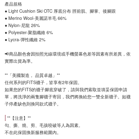
產品規格
● Light Cushion Ski OTC 厚底分布 
脛前肌
、
腳掌
、
後腳跟
● Merino Wool-美麗諾羊毛 66%
● Nylon-尼龍 26%
● Polyester-聚脂纖維 6%
● Lycra-彈性纖維 2%
📢
商品顏色會因拍照光線環境或手機螢幕色差等因素有所差異，依
實際出貨為準
。
**「美國製造， 品質卓越」**
任何系列的FITS襪子，皆享有2年保固。
如果您的FITS的襪子腳底穿破了，請與我們索取並填妥保固申請
單，將洗淨的兩隻腳襪子寄回，我們將換給您一雙全新襪子。如襪
子停產缺色則換同款式襪子
。
 **【
注意
】**
勾、撕、燒、剪、毛孩咬破等人為因素。
不在此保固換新服務範圍內。