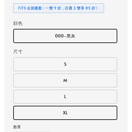
FITS 全面優惠：一雙 9 折，任選 2 雙享 85 折！
顔色
000-黑灰
尺寸
S
M
L
XL
數量