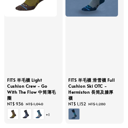
FITS 羊毛襪 Light
FITS 羊毛襪 滑雪襪 Full
Cushion Crew - Go
Cushion Ski OTC -
With The Flow 中筒薄毛
Hermiston 長筒及膝厚
圈
襪
Sale
NT$ 936
Regular
Sale
NT$ 1,152
Regular
NT$ 1,040
NT$ 1,280
price
price
price
price
+1