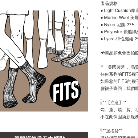
產品規格
● Light Cushion
● Merino Wool-
● Nylon-尼龍 27%
● Polyester-聚脂
● Lycra-彈性纖維 
📢
商品顏色會因拍
**「美國製造， 品
任何系列的FITS
如果您的FITS的
腳襪子寄回，我們
 **【
注意
】**
勾、撕、燒、剪、
不在此保固換新服
 **
退換貨
**
基於保障消費者個