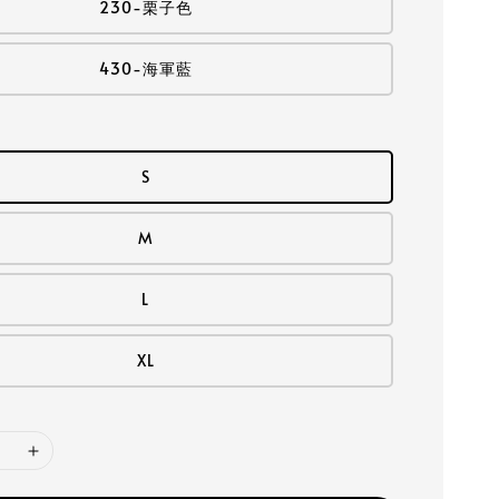
230-栗子色
430-海軍藍
S
M
L
XL