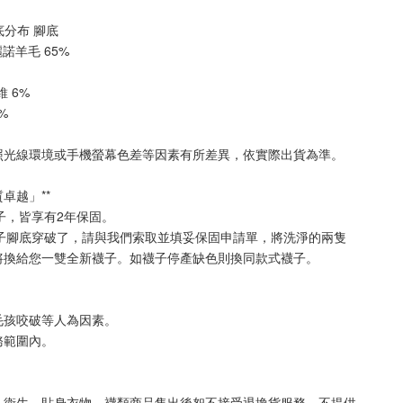
厚底分布 
腳底
美麗諾羊毛 65%
纖維 6%
2%
照光線環境或手機螢幕色差等因素有所差異，依實際出貨為準
。
質卓越」**
襪子，皆享有2年保固。
襪子腳底穿破了，請與我們索取並填妥保固申請單，將洗淨的兩隻
將換給您一雙全新襪子。如襪子停產缺色則換同款式襪子
。
毛孩咬破等人為因素。
務範圍內。
人衛生，貼身衣物、襪類商品售出後恕不接受退換貨服務，不提供