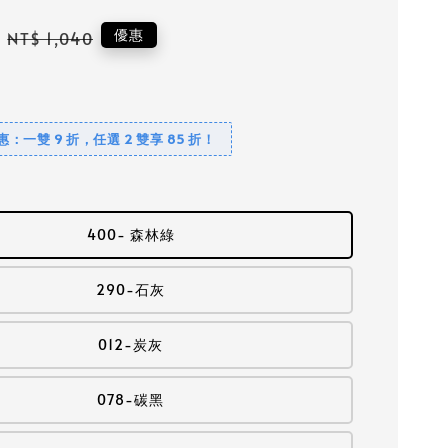
Regular
優惠
NT$ 1,040
price
優惠：一雙 9 折，任選 2 雙享 85 折！
400- 森林綠
290-石灰
012-炭灰
078-碳黑