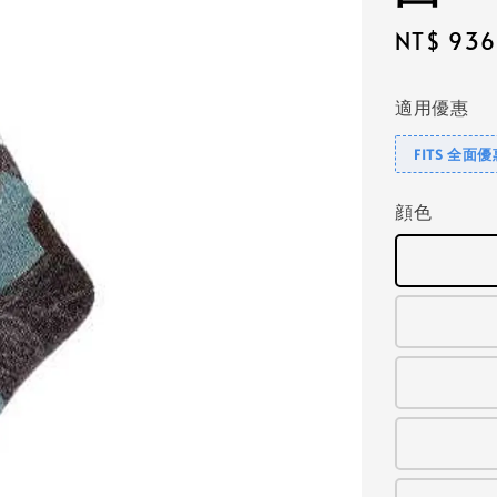
Sale
NT$ 936
price
適用優惠
FITS 全面
顔色