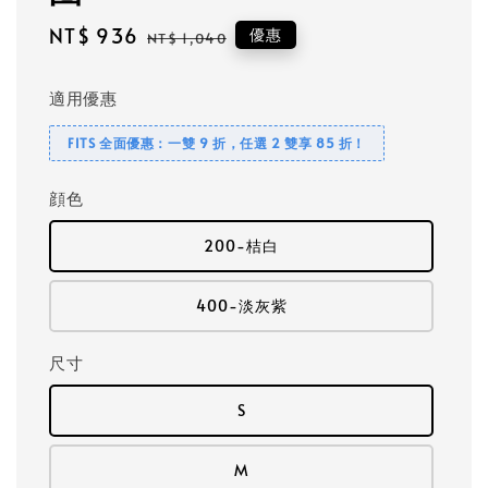
Sale
NT$ 936
Regular
優惠
NT$ 1,040
price
price
適用優惠
FITS 全面優惠：一雙 9 折，任選 2 雙享 85 折！
顔色
200-桔白
400-淡灰紫
尺寸
S
M