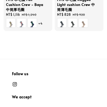
Cushion Crew - Baya
Light cushion Crew 中
中筒厚毛圈
筒薄毛圈
Sale
NT$ 1,116
Regular
Sale
NT$ 828
Regular
NT$ 1,240
NT$ 920
price
price
price
price
+4
Follow us
We accept