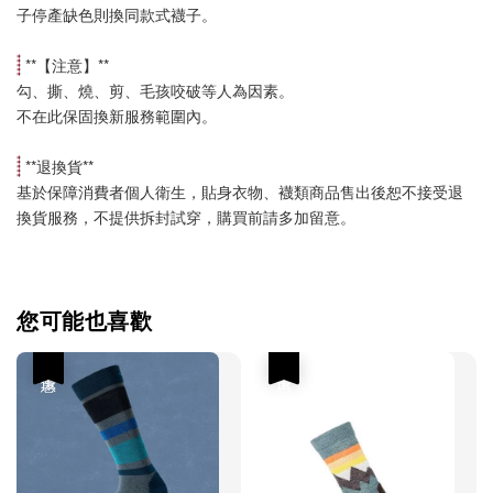
子停產缺色則換同款式襪子
。
 **【
注意
】**
勾、撕、燒、剪、毛孩咬破等人為因素。
不在此保固換新服務範圍內。
 **
退換貨
**
基於保障消費者個人衛生，貼身衣物、襪類商品售出後恕不接受退
換貨服務，不提供拆封試穿，購買前請多加留意。
您可能也喜歡
優惠
優惠