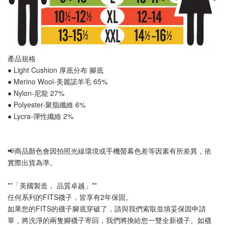
產品規格
● Light Cushion 厚底分布 
腳底
● Merino Wool-美麗諾羊毛 65%
● Nylon-尼龍 27%
● Polyester-聚脂纖維 6%
● Lycra-彈性纖維 2%
📢
商品顏色會因拍照光線環境或手機螢幕色差等因素有所差異，依
實際出貨為準
。
**「美國製造， 品質卓越」**
任何系列的FITS襪子，皆享有2年保固。
如果您的FITS的襪子腳底穿破了，請與我們索取並填妥保固申請
單，將洗淨的兩隻腳襪子寄回，我們將換給您一雙全新襪子。如襪