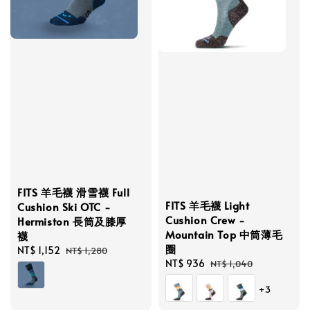
FITS 羊毛襪 滑雪襪 Full
FITS 羊毛襪 Light
Cushion Ski OTC -
Cushion Crew -
Hermiston 長筒及膝厚
Mountain Top 中筒薄毛
襪
圈
Sale
NT$ 1,152
Regular
NT$ 1,280
Sale
NT$ 936
Regular
NT$ 1,040
price
price
price
price
+3