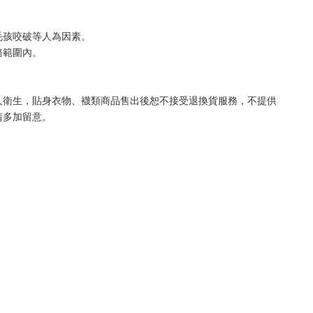
毛孩咬破等人為因素。
務範圍內。
人衛生，貼身衣物、襪類商品售出後恕不接受退換貨服務，不提供
請多加留意。