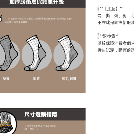
 **【
注意
】**
勾、撕、燒、剪、
不在此保固換新服
 **
退換貨
**
基於保障消費者個
拆封試穿，購買前