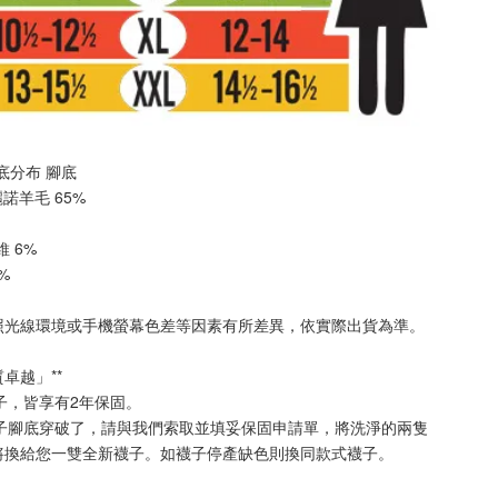
 厚底分布 
腳底
美麗諾羊毛 65%
纖維 6%
2%
照光線環境或手機螢幕色差等因素有所差異，依實際出貨為準
。
質卓越」**
襪子，皆享有2年保固。
襪子腳底穿破了，請與我們索取並填妥保固申請單，將洗淨的兩隻
將換給您一雙全新襪子。如襪子停產缺色則換同款式襪子
。