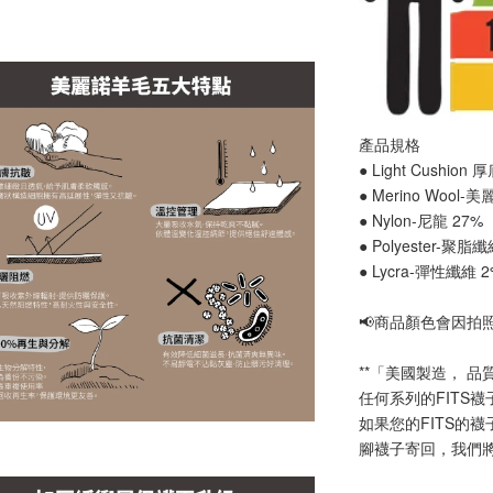
產品規格
● Light Cushion
● Merino Wool-
● Nylon-尼龍 27%
● Polyester-聚脂
● Lycra-彈性纖維 
📢
商品顏色會因拍
**「美國製造， 品
任何系列的FITS
如果您的FITS的
腳襪子寄回，我們