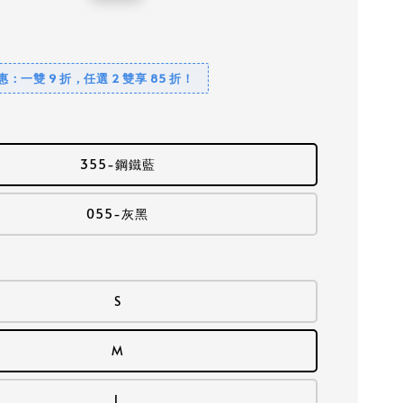
price
優惠：一雙 9 折，任選 2 雙享 85 折！
355-鋼鐵藍
055-灰黑
S
M
L