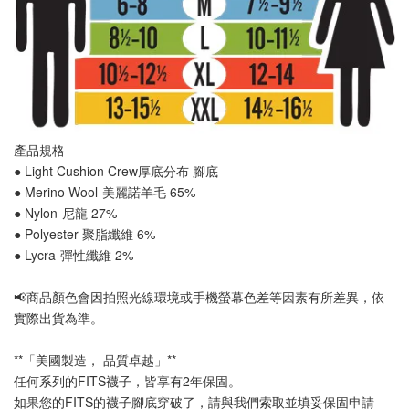
產品規格
● Light Cushion Crew厚底分布 
腳底
● Merino Wool-美麗諾羊毛 65%
● Nylon-尼龍 27%
● Polyester-聚脂纖維 6%
● Lycra-彈性纖維 2%
📢
商品顏色會因拍照光線環境或手機螢幕色差等因素有所差異，依
實際出貨為準
。
**「美國製造， 品質卓越」**
任何系列的FITS襪子，皆享有2年保固。
如果您的FITS的襪子腳底穿破了，請與我們索取並填妥保固申請