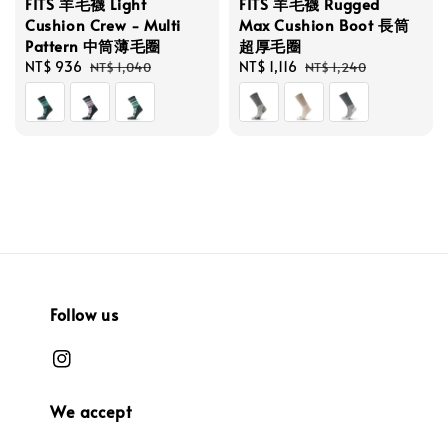
FITS 羊毛襪 Light
FITS 羊毛襪 Rugged
Cushion Crew - Multi
Max Cushion Boot 長筒
Pattern 中筒薄毛圈
超厚毛圈
Sale
NT$ 936
Regular
Sale
NT$ 1,116
Regular
NT$ 1,040
NT$ 1,240
price
price
price
price
Follow us
We accept