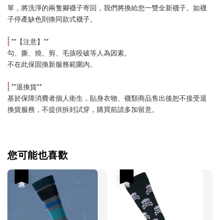
單，將洗淨的兩隻腳襪子寄回，我們將換給您一雙全新襪子。如襪
子停產缺色則換同款式襪子
。
 **【
注意
】**
勾、撕、燒、剪、毛孩咬破等人為因素。
不在此保固換新服務範圍內。
 **
退換貨
**
基於保障消費者個人衛生，貼身衣物、襪類商品售出後恕不接受退
換貨服務，不提供拆封試穿，購買前請多加留意。
您可能也喜歡
優惠
優惠