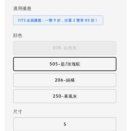
適用優惠
FITS 全面優惠：一雙 9 折，任選 2 雙享 85 折！
顔色
078-自然黑
505-藍/玫瑰駝
206-鎘橘
250-暴風灰
尺寸
S