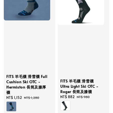
FITS 羊毛襪 滑雪襪 Full
FITS 羊毛襪 滑雪襪
Cushion Ski OTC -
Ultra Light Ski OTC -
Hermiston 長筒及膝厚
Roger 長筒及膝襪
襪
Sale
NT$ 882
Regular
NT$ 980
Sale
NT$ 1,152
Regular
NT$ 1,280
price
price
price
price