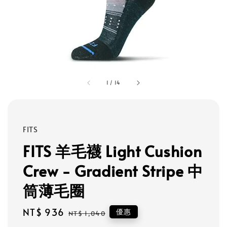
1
/
14
FITS
FITS 羊毛襪 Light Cushion
Crew - Gradient Stripe 中
筒薄毛圈
Sale
NT$ 936
Regular
優惠
NT$ 1,040
price
price