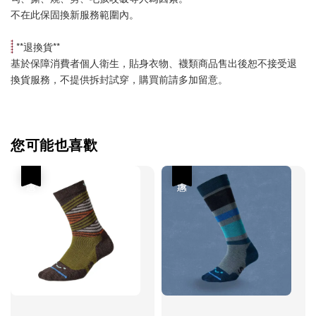
不在此保固換新服務範圍內。
 **
退換貨
**
基於保障消費者個人衛生，貼身衣物、襪類商品售出後恕不接受退
換貨服務，不提供拆封試穿，購買前請多加留意。
您可能也喜歡
優惠
優惠