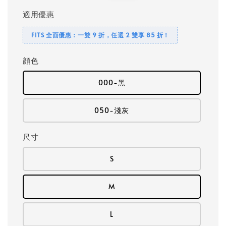
適用優惠
FITS 全面優惠：一雙 9 折，任選 2 雙享 85 折！
顔色
000-黑
050-淺灰
尺寸
S
M
L