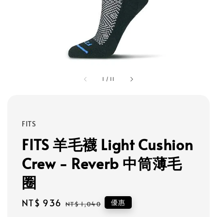
1
/
11
FITS
FITS 羊毛襪 Light Cushion
Crew - Reverb 中筒薄毛
圈
Sale
NT$ 936
Regular
優惠
NT$ 1,040
price
price