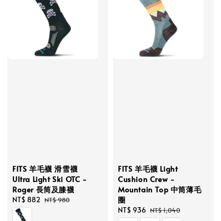
FITS 羊毛襪 滑雪襪
FITS 羊毛襪 Light
Ultra Light Ski OTC -
Cushion Crew -
Roger 長筒及膝襪
Mountain Top 中筒薄毛
圈
Sale
NT$ 882
Regular
NT$ 980
price
price
Sale
NT$ 936
Regular
NT$ 1,040
price
price