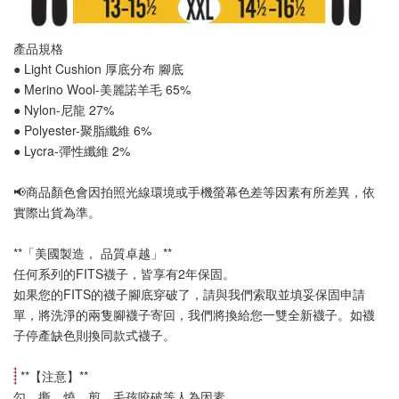
產品規格
● Light Cushion 厚底分布 
腳底
● Merino Wool-美麗諾羊毛 65%
● Nylon-尼龍 27%
● Polyester-聚脂纖維 6%
● Lycra-彈性纖維 2%
📢
商品顏色會因拍照光線環境或手機螢幕色差等因素有所差異，依
實際出貨為準
。
**「美國製造， 品質卓越」**
任何系列的FITS襪子，皆享有2年保固。
如果您的FITS的襪子腳底穿破了，請與我們索取並填妥保固申請
單，將洗淨的兩隻腳襪子寄回，我們將換給您一雙全新襪子。如襪
子停產缺色則換同款式襪子
。
 **【
注意
】**
勾、撕、燒、剪、毛孩咬破等人為因素。