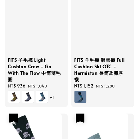
FITS 羊毛襪 Light
FITS 羊毛襪 滑雪襪 Full
Cushion Crew - Go
Cushion Ski OTC -
With The Flow 中筒薄毛
Hermiston 長筒及膝厚
圈
襪
Sale
NT$ 936
Regular
Sale
NT$ 1,152
Regular
NT$ 1,040
NT$ 1,280
price
price
price
price
+1
優惠
優惠