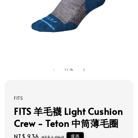
1
/
14
FITS
FITS 羊毛襪 Light Cushion
Crew - Teton 中筒薄毛圈
Sale
NT$ 936
Regular
優惠
NT$ 1,040