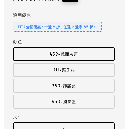
price
price
適用優惠
FITS 全面優惠：一雙 9 折，任選 2 雙享 85 折！
顔色
439-鏡面灰藍
211-栗子灰
350-靜謐藍
430-淺灰藍
尺寸