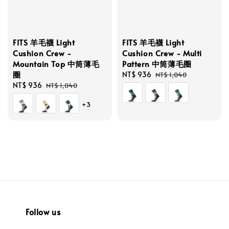
FITS 羊毛襪 Light
FITS 羊毛襪 Light
Cushion Crew -
Cushion Crew - Multi
Mountain Top 中筒薄毛
Pattern 中筒薄毛圈
圈
Sale
NT$ 936
Regular
NT$ 1,040
Sale
NT$ 936
Regular
price
price
NT$ 1,040
price
price
+3
Follow us