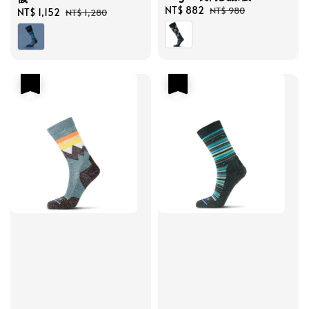
Sale
NT$ 882
Regular
NT$ 980
Sale
NT$ 1,152
Regular
NT$ 1,280
price
price
price
price
優惠
優惠