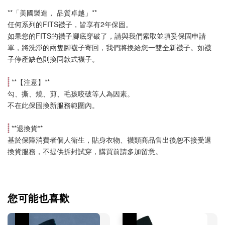
**「美國製造， 品質卓越」**
任何系列的FITS襪子，皆享有2年保固。
如果您的FITS的襪子腳底穿破了，請與我們索取並填妥保固申請
單，將洗淨的兩隻腳襪子寄回，我們將換給您一雙全新襪子。如襪
子停產缺色則換同款式襪子
。
 **【
注意
】**
勾、撕、燒、剪、毛孩咬破等人為因素。
不在此保固換新服務範圍內。
 **
退換貨
**
基於保障消費者個人衛生，貼身衣物、襪類商品售出後恕不接受退
換貨服務，不提供拆封試穿，購買前請多加留意。
您可能也喜歡
優惠
優惠