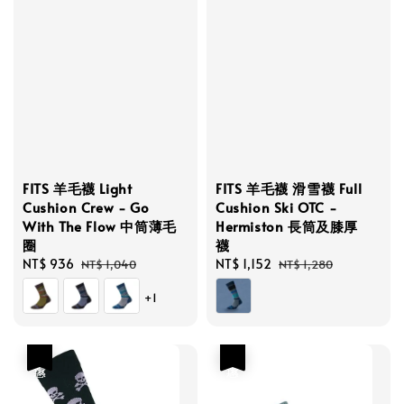
FITS 羊毛襪 Light
FITS 羊毛襪 滑雪襪 Full
Cushion Crew - Go
Cushion Ski OTC -
With The Flow 中筒薄毛
Hermiston 長筒及膝厚
圈
襪
Sale
NT$ 936
Regular
Sale
NT$ 1,152
Regular
NT$ 1,040
NT$ 1,280
price
price
price
price
+1
優惠
優惠