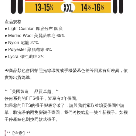
產品規格
● Light Cushion 厚底分布 
腳底
● Merino Wool-美麗諾羊毛 65%
● Nylon-尼龍 27%
● Polyester-聚脂纖維 6%
● Lycra-彈性纖維 2%
📢
商品顏色會因拍照光線環境或手機螢幕色差等因素有所差異，依
實際出貨為準
。
**「美國製造， 品質卓越」**
任何系列的FITS襪子，皆享有2年保固。
如果您的FITS的襪子腳底穿破了，請與我們索取並填妥保固申請
單，將洗淨的兩隻腳襪子寄回，我們將換給您一雙全新襪子。如襪
子停產缺色則換同款式襪子
。
 **【
注意
】**