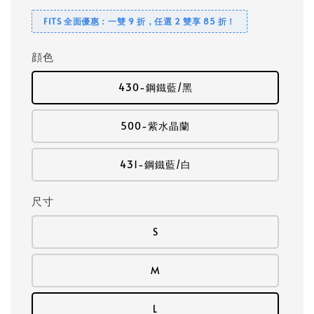
FITS 全面優惠：一雙 9 折，任選 2 雙享 85 折！
顔色
430-鋼鐵藍/黑
500-紫水晶蘭
431-鋼鐵藍/白
尺寸
S
M
L