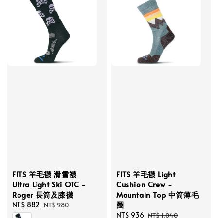
FITS 羊毛襪 滑雪襪
FITS 羊毛襪 Light
Ultra Light Ski OTC -
Cushion Crew -
Roger 長筒及膝襪
Mountain Top 中筒薄毛
圈
Sale
NT$ 882
Regular
NT$ 980
price
price
Sale
NT$ 936
Regular
NT$ 1,040