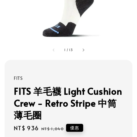
1
/
13
FITS
FITS 羊毛襪 Light Cushion
Crew - Retro Stripe 中筒
薄毛圈
Sale
NT$ 936
Regular
優惠
NT$ 1,040
price
price