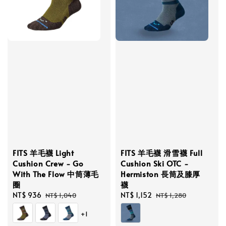
FITS 羊毛襪 Light
FITS 羊毛襪 滑雪襪 Full
Cushion Crew - Go
Cushion Ski OTC -
With The Flow 中筒薄毛
Hermiston 長筒及膝厚
圈
襪
Sale
NT$ 936
Regular
Sale
NT$ 1,152
Regular
NT$ 1,040
NT$ 1,280
price
price
price
price
+1