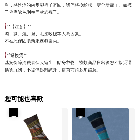
單，將洗淨的兩隻腳襪子寄回，我們將換給您一雙全新襪子。如襪
子停產缺色則換同款式襪子
。
 **【
注意
】**
勾、撕、燒、剪、毛孩咬破等人為因素。
不在此保固換新服務範圍內。
 **
退換貨
**
基於保障消費者個人衛生，貼身衣物、襪類商品售出後恕不接受退
換貨服務，不提供拆封試穿，購買前請多加留意。
您可能也喜歡
優惠
優惠