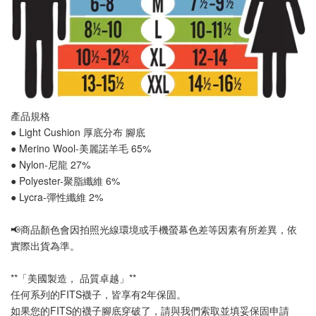
產品規格
● Light Cushion 厚底分布 
腳底
● Merino Wool-美麗諾羊毛 65%
● Nylon-尼龍 27%
● Polyester-聚脂纖維 6%
● Lycra-彈性纖維 2%
📢
商品顏色會因拍照光線環境或手機螢幕色差等因素有所差異，依
實際出貨為準
。
**「美國製造， 品質卓越」**
任何系列的FITS襪子，皆享有2年保固。
如果您的FITS的襪子腳底穿破了，請與我們索取並填妥保固申請