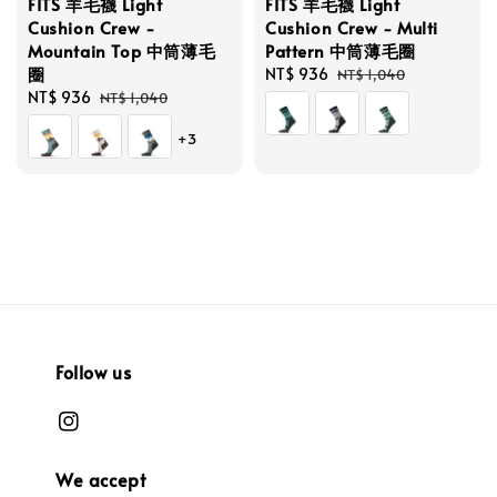
FITS 羊毛襪 Light
FITS 羊毛襪 Light
Cushion Crew -
Cushion Crew - Multi
Mountain Top 中筒薄毛
Pattern 中筒薄毛圈
圈
Sale
NT$ 936
Regular
NT$ 1,040
Sale
NT$ 936
Regular
price
price
NT$ 1,040
price
price
+3
Follow us
We accept