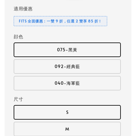
適用優惠
FITS 全面優惠：一雙 9 折，任選 2 雙享 85 折！
顔色
075-黑黃
092-經典藍
040-海軍藍
尺寸
S
M