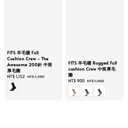
FITS 羊毛襪 Full
Cushion Crew - The
FITS 羊毛襪 Rugged Full
Awesome 200針 中筒
cushion Crew 中筒厚毛
厚毛圈
圈
Sale
NT$ 1,152
Regular
NT$ 1,280
Sale
NT$ 900
Regular
NT$ 1,000
price
price
price
price