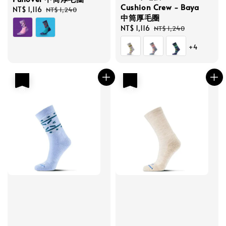
Cushion Crew - Baya
Sale
NT$ 1,116
Regular
NT$ 1,240
中筒厚毛圈
price
price
Sale
NT$ 1,116
Regular
NT$ 1,240
price
price
+4
優惠
優惠