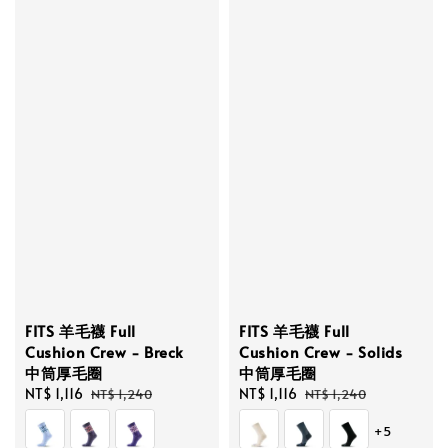
FITS 羊毛襪 Full
FITS 羊毛襪 Full
Cushion Crew - Breck
Cushion Crew - Solids
中筒厚毛圈
中筒厚毛圈
Sale
NT$ 1,116
Regular
Sale
NT$ 1,116
Regular
NT$ 1,240
NT$ 1,240
price
price
price
price
+5