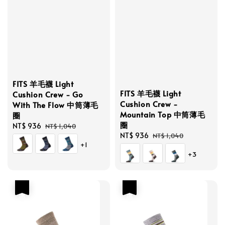
FITS 羊毛襪 Light
FITS 羊毛襪 Light
Cushion Crew - Go
Cushion Crew -
With The Flow 中筒薄毛
Mountain Top 中筒薄毛
圈
圈
Sale
NT$ 936
Regular
NT$ 1,040
Sale
NT$ 936
Regular
NT$ 1,040
price
price
+1
price
price
+3
優惠
優惠