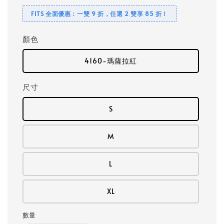
FITS 全面優惠：一雙 9 折，任選 2 雙享 85 折！
顏色
4160-瑪薩拉紅
尺寸
S
M
L
XL
數量