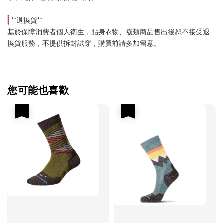
 **
退換貨
**
基於保障消費者個人衛生，貼身衣物、襪類商品售出後恕不接受退
換貨服務，不提供拆封試穿，購買前請多加留意。
您可能也喜歡
優惠
優惠