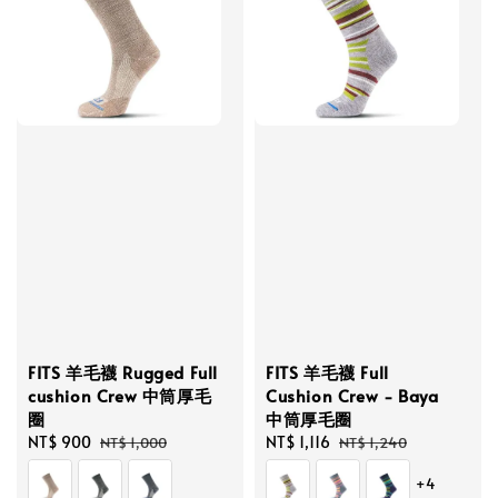
FITS 羊毛襪 Rugged Full
FITS 羊毛襪 Full
cushion Crew 中筒厚毛
Cushion Crew - Baya
圈
中筒厚毛圈
Sale
NT$ 900
Regular
Sale
NT$ 1,116
Regular
NT$ 1,000
NT$ 1,240
price
price
price
price
+4