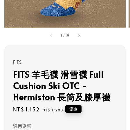
1
/
10
FITS
FITS 羊毛襪 滑雪襪 Full
Cushion Ski OTC -
Hermiston 長筒及膝厚襪
Sale
NT$ 1,152
Regular
優惠
NT$ 1,280
price
price
適用優惠