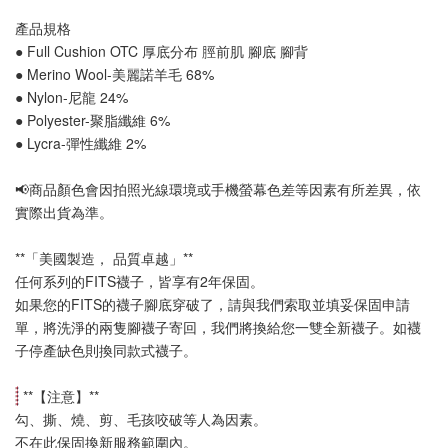
產品規格
● Full Cushion OTC 厚底分布 
脛前肌 腳底 腳背
● Merino Wool-美麗諾羊毛 68%
● Nylon-尼龍 24%
● Polyester-聚脂纖維 6%
● Lycra-彈性纖維 2%
📢
商品顏色會因拍照光線環境或手機螢幕色差等因素有所差異，依
實際出貨為準
。
**「美國製造， 品質卓越」**
任何系列的FITS襪子，皆享有2年保固。
如果您的FITS的襪子腳底穿破了，請與我們索取並填妥保固申請
單，將洗淨的兩隻腳襪子寄回，我們將換給您一雙全新襪子。如襪
子停產缺色則換同款式襪子
。
 **【
注意
】**
勾、撕、燒、剪、毛孩咬破等人為因素。
不在此保固換新服務範圍內。