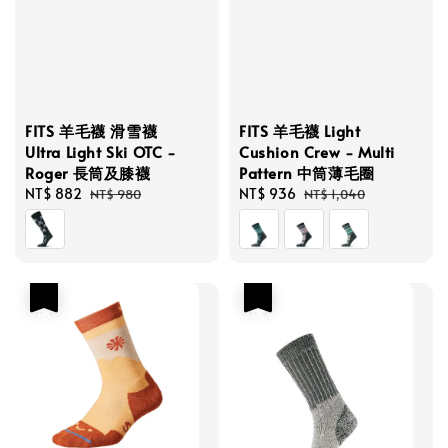
FITS 羊毛襪 滑雪襪
FITS 羊毛襪 Light
Ultra Light Ski OTC -
Cushion Crew - Multi
Roger 長筒及膝襪
Pattern 中筒薄毛圈
Sale
NT$ 882
Regular
Sale
NT$ 936
Regular
NT$ 980
NT$ 1,040
price
price
price
price
優惠
優惠