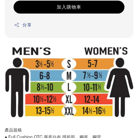
加入購物車
分享
產品規格
● Full Cushion OTC 厚底分布 
脛前肌
、
腳底
、
腳背