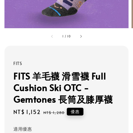
1
/
10
FITS
FITS 羊毛襪 滑雪襪 Full
Cushion Ski OTC -
Gemtones 長筒及膝厚襪
Sale
NT$ 1,152
Regular
優惠
NT$ 1,280
price
price
適用優惠