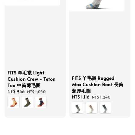
FITS 羊毛襪 Light
FITS 羊毛襪 Rugged
Cushion Crew - Teton
Max Cushion Boot 長筒
Too 中筒薄毛圈
超厚毛圈
Sale
NT$ 936
Regular
NT$ 1,040
Sale
NT$ 1,116
Regular
NT$ 1,240
price
price
price
price