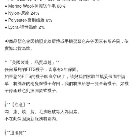
● Merino Wool-美麗諾羊毛 68%
● Nylon-尼龍 24%
● Polyester-聚脂纖維 6%
● Lycra-彈性纖維 2%
📢
商品顏色會因拍照光線環境或手機螢幕色差等因素有所差異，依
實際出貨為準
。
**「美國製造， 品質卓越」**
任何系列的FITS襪子，皆享有2年保固。
如果您的FITS的襪子腳底穿破了，請與我們索取並填妥保固申請
單，將洗淨的兩隻腳襪子寄回，我們將換給您一雙全新襪子。如襪
子停產缺色則換同款式襪子
。
 **【
注意
】**
勾、撕、燒、剪、毛孩咬破等人為因素。
不在此保固換新服務範圍內。
 **
退換貨
**