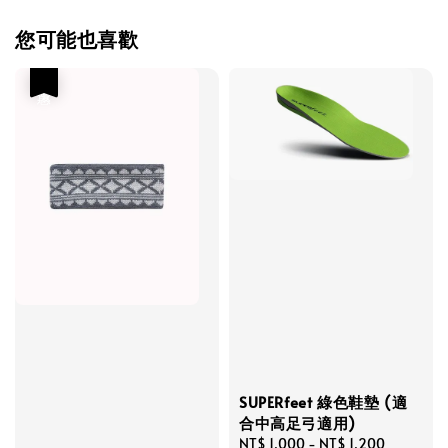
您可能也喜歡
優惠
SUPERfeet 綠色鞋墊 (適
合中高足弓適用)
Regular
NT$ 1,000
-
NT$ 1,200