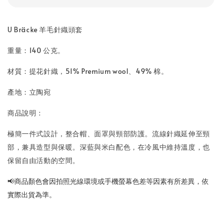
U Bräcke 羊毛針織頭套
重量：140 公克。
材質：提花針織，51% Premium wool、49% 棉。
產地：立陶宛
商品說明：
極簡一件式設計，整合帽、面罩與頸部防護。流線針織延伸至頸
部，兼具造型與保暖。深藍與米白配色，在冷風中維持溫度，也
保留自由活動的空間。
📢
商品顏色會因拍照光線環境或手機螢幕色差等因素有所差異，依
實際出貨為準
。