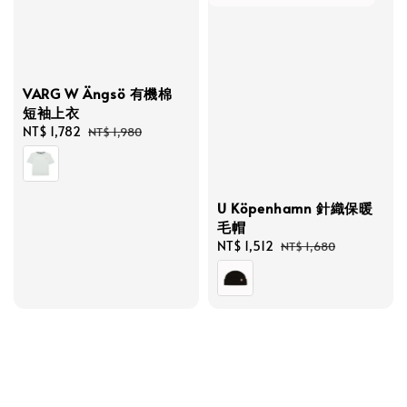
VARG W Ängsö 有機棉
短袖上衣
Sale
NT$ 1,782
Regular
NT$ 1,980
price
price
U Köpenhamn 針織保暖
毛帽
Sale
NT$ 1,512
Regular
NT$ 1,680
price
price