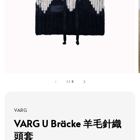
1
/
8
VARG
VARG U Bräcke 羊毛針織
頭套