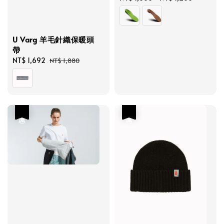
price
U Varg 羊毛針織保暖頭
帶
Sale
NT$ 1,692
Regular
NT$ 1,880
price
price
優惠
優惠