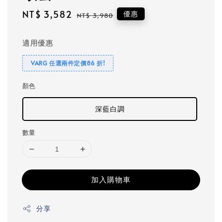
Sale
NT$ 3,582
Regular
優惠
NT$ 3,980
price
price
適用優惠
VARG 任選兩件定價86 折!
顏色
深藍白調
數量
加入購物車
分享