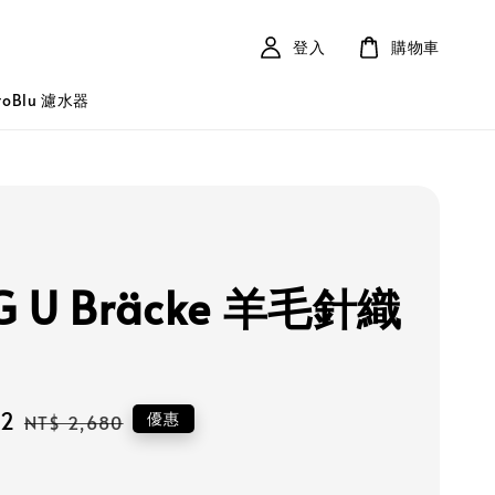
登入
購物車
roBlu 濾水器
G U Bräcke 羊毛針織
12
Regular
優惠
NT$ 2,680
price