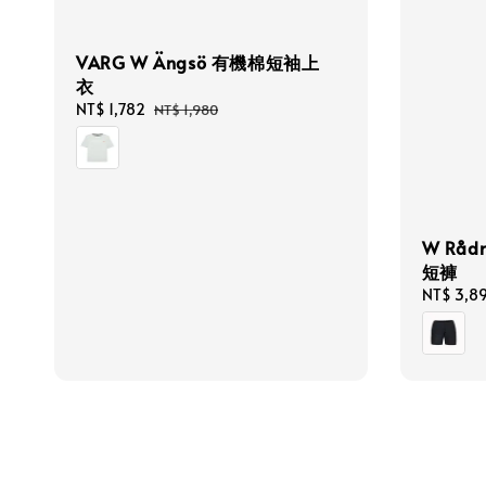
VARG W Ängsö 有機棉短袖上
衣
Sale
NT$ 1,782
Regular
NT$ 1,980
price
price
W Rå
短褲
Sale
NT$ 3,8
price