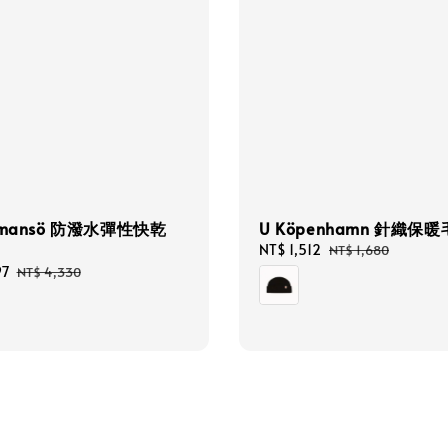
dmansö 防潑水彈性快乾
U Köpenhamn 針織保
Sale
NT$ 1,512
Regular
NT$ 1,680
price
price
97
Regular
NT$ 4,330
price