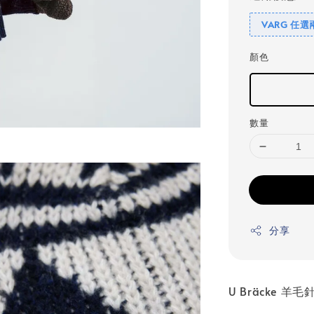
VARG 任選
顏色
數量
分享
U Bräcke 羊