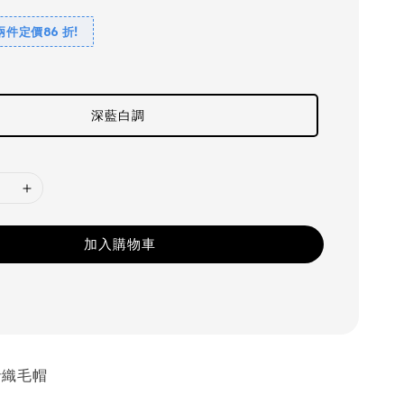
兩件定價86 折!
深藍白調
加入購物車
毛針織毛帽