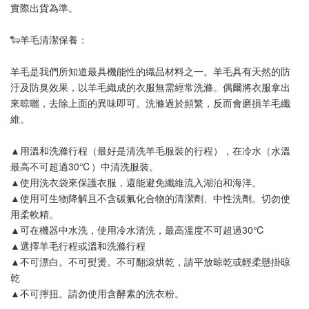
實際出貨為準
。
🐑羊毛清潔保養：
羊毛是我們所知道最具機能性的織品材料之一。羊毛具有天然的防
汙及防臭效果，以羊毛織成的衣服無需經常洗滌。偶爾將衣服拿出
來晾曬，去除上面的異味即可。洗滌過於頻繁，反而會磨損羊毛纖
維。
▲用溫和洗滌行程（最好是清洗羊毛服裝的行程），在冷水（水溫
最高不可超過30℃）中清洗服裝。
▲使用洗衣袋來保護衣服，還能避免纖維流入湖泊和海洋。
▲使用可生物降解且不含碳氟化合物的清潔劑、中性洗劑。切勿使
用柔軟精。
▲可在機器中水洗，使用冷水清洗，最高溫度不可超過30℃
▲選擇羊毛行程或溫和洗滌行程
▲不可漂白。不可熨燙。不可翻滾烘乾，請平放晾乾或輕柔懸掛晾
乾
▲不可擰扭。請勿使用含酵素的洗衣粉。