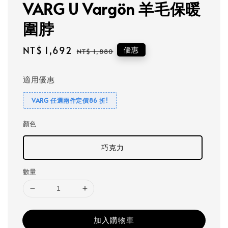
VARG U Vargön 羊毛保暖
圍脖
Sale
NT$ 1,692
Regular
優惠
NT$ 1,880
price
price
適用優惠
VARG 任選兩件定價86 折!
顏色
巧克力
數量
加入購物車