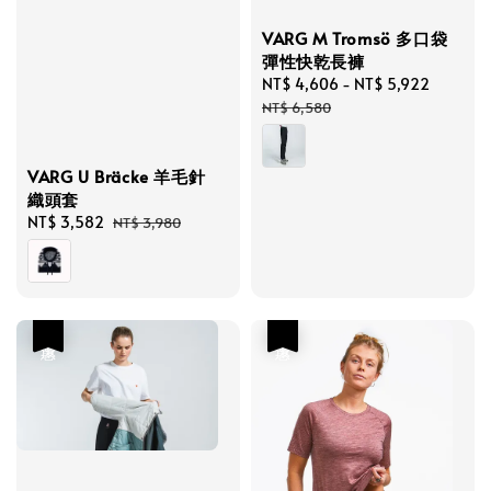
VARG M Tromsö 多口袋
彈性快乾長褲
Sale
NT$ 4,606
-
NT$ 5,922
Regula
price
price
NT$ 6,580
VARG U Bräcke 羊毛針
織頭套
Sale
NT$ 3,582
Regular
NT$ 3,980
price
price
優惠
優惠