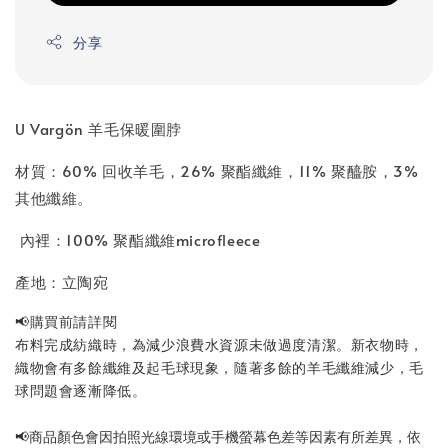
分享
U Vargön 羊毛保暖圍脖
材質：60% 回收羊毛，26% 聚酯纖維，11% 聚醯胺，3%
其他纖維。
內裡：100% 聚酯纖維microfleece
產地：立陶宛
📢購買前請詳閱
布料完成紡織時，為減少浪費水資源未做過度清潔。新衣物時，
織物會有多餘纖維及起毛球現象，隨著多餘的羊毛纖維減少，毛
球問題會逐漸降低。
📢
商品顏色會因拍照光線環境或手機螢幕色差等因素有所差異，依