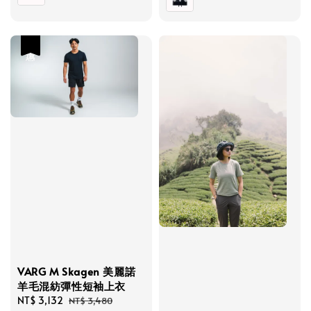
優惠
VARG M Skagen 美麗諾
羊毛混紡彈性短袖上衣
Sale
NT$ 3,132
Regular
NT$ 3,480