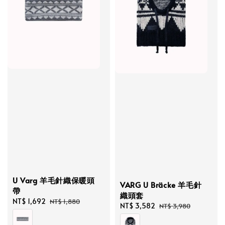
U Varg 羊毛針織保暖頭
VARG U Bräcke 羊毛針
帶
織頭套
Sale
NT$ 1,692
Regular
NT$ 1,880
Sale
NT$ 3,582
Regular
NT$ 3,980
price
price
price
price