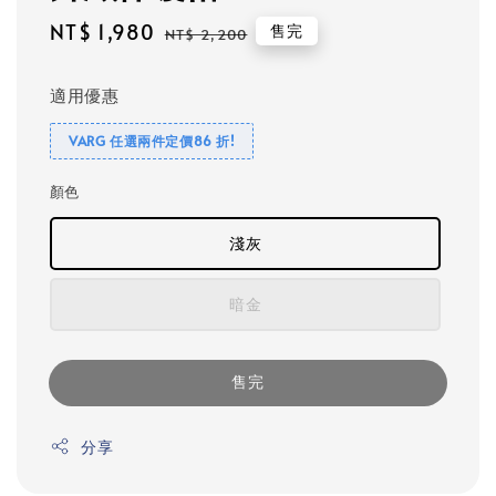
Sale
NT$ 1,980
Regular
售完
NT$ 2,200
price
price
適用優惠
VARG 任選兩件定價86 折!
顏色
淺灰
暗金
售完
分享