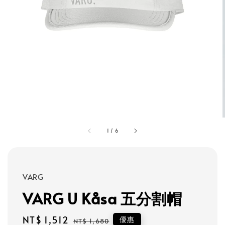
1
/
6
VARG
VARG U Kåsa 五分割帽
Sale
NT$ 1,512
Regular
優惠
NT$ 1,680