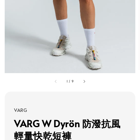
1
/
9
VARG
VARG W Dyrön 防潑抗風
輕量快乾短褲