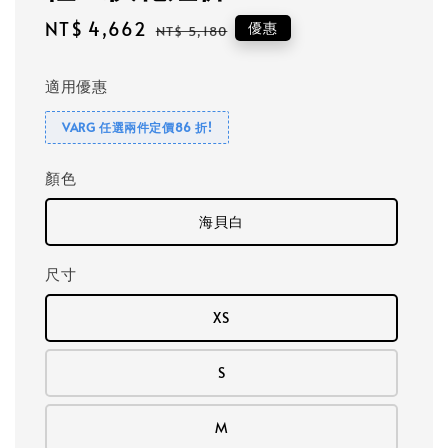
Sale
NT$ 4,662
Regular
優惠
NT$ 5,180
price
price
適用優惠
VARG 任選兩件定價86 折!
顏色
海貝白
尺寸
XS
S
M