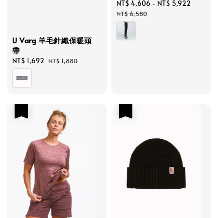
Sale
NT$ 4,606
-
NT$ 5,922
Regula
price
price
NT$ 6,580
U Varg 羊毛針織保暖頭
帶
Sale
NT$ 1,692
Regular
NT$ 1,880
price
price
優惠
優惠