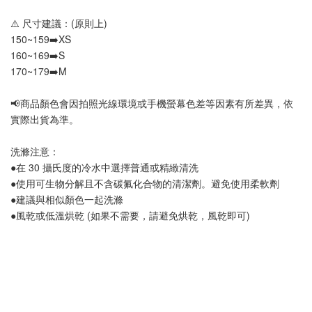
⚠️ 尺寸建議：(原則上)
150~159➡️XS
160~169➡️S
170~179➡️M
📢
商品顏色會因拍照光線環境或手機螢幕色差等因素有所差異，依
實際出貨為準
。
洗滌注意：
●在 30 攝氏度的冷水中選擇普通或精緻清洗
●使用可生物分解且不含碳氟化合物的清潔劑。避免使用柔軟劑
●建議與相似顏色一起洗滌
●風乾或低溫烘乾 (如果不需要，請避免烘乾，風乾即可)