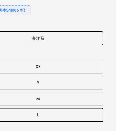
兩件定價86 折!
海洋藍
XS
S
M
L