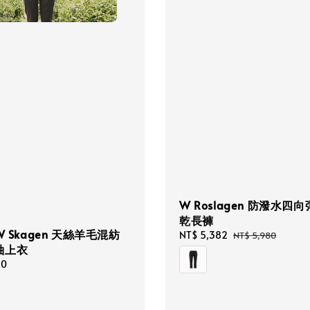
W Roslagen 防潑水四
乾長褲
W Skagen 天絲羊毛混紡
Sale
NT$ 5,382
Regular
NT$ 5,980
袖上衣
price
price
80