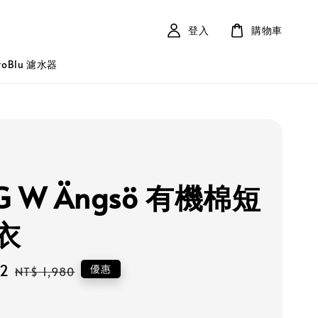
登入
購物車
roBlu 濾水器
G W Ängsö 有機棉短
衣
82
Regular
優惠
NT$ 1,980
price