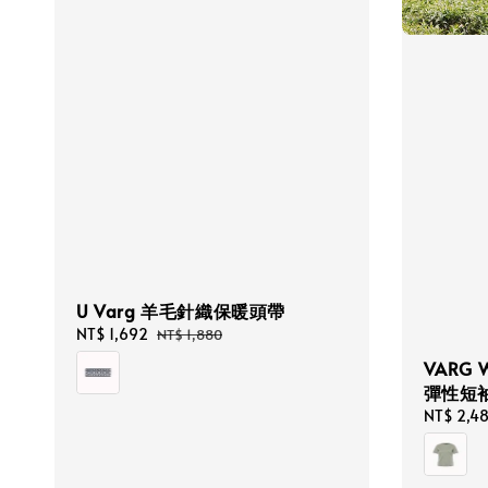
U Varg 羊毛針織保暖頭帶
Sale
NT$ 1,692
Regular
NT$ 1,880
price
price
VARG 
彈性短
Regular
NT$ 2,4
price