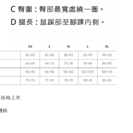
機棉短袖上衣
有機棉