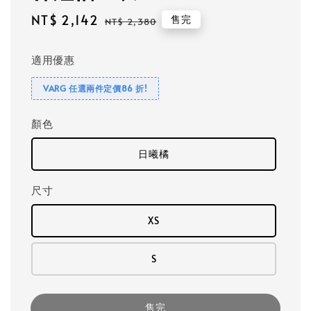
Sale
NT$ 2,142
Regular
售完
NT$ 2,380
price
price
適用優惠
VARG 任選兩件定價86 折!
顏色
日曦橘
尺寸
XS
S
售完