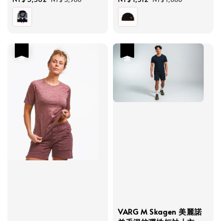
price
price
price
price
優惠
優惠
VARG M Skagen 美麗諾