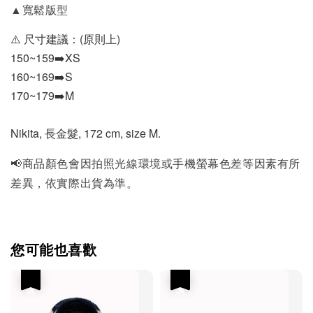
▲寬鬆版型
⚠️ 尺寸建議：(原則上)
150~159➡️XS
160~169➡️S
170~179➡️M
Nikita, 長金髮, 172 cm, size M.
📢商品顏色會因拍照光線環境或手機螢幕色差等因素有所
差異，依實際出貨為準。
您可能也喜歡
優惠
優惠