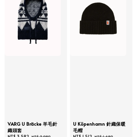
VARG U Bräcke 羊毛針
U Köpenhamn 針織保暖
織頭套
毛帽
Sale
NT$ 3,582
Regular
Sale
NT$ 1,512
Regular
NT$ 3,980
NT$ 1,680