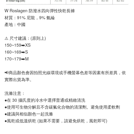
W Roslagen 防潑水四向彈性快乾長褲
材質：91% 尼龍，9% 氨綸 
產地：中國
⚠️ 尺寸建議：(原則上)
150~159➡️XS
160~169➡️S
170~179➡️M
📢
商品顏色會因拍照光線環境或手機螢幕色差等因素有所差異，依
實際出貨為準
。
洗滌注意：
●在 30 攝氏度的冷水中選擇普通或精緻清洗
●使用可生物分解且不含碳氟化合物的清潔劑。避免使用柔軟劑
●建議與相似顏色一起洗滌
●風乾或低溫烘乾 (如果不需要，請避免烘乾，風乾即可)