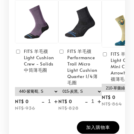
FITS 羊毛襪
FITS 羊毛襪
FITS 羊毛
Light Cushion
Performance
Light Cush
Crew - Solids
Trail Micro
Mini Crew
中筒薄毛圈
Light Cushion
Arrowhea
Quarter 1/4薄
襪薄毛圈
毛圈
-
NT$ 0
-
+
-
+
NT$ 0
NT$ 0
NT$ 864
NT$ 936
NT$ 828
加入購物車