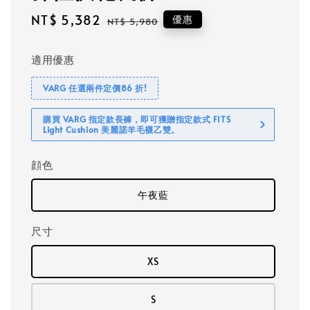
Sale
NT$ 5,382
Regular
優惠
NT$ 5,980
price
price
適用優惠
VARG 任選兩件定價86 折!
購買 VARG 指定款長褲，即可獲贈指定款式 FITS
Light Cushion 美麗諾羊毛襪乙雙。
顔色
午夜藍
尺寸
XS
S