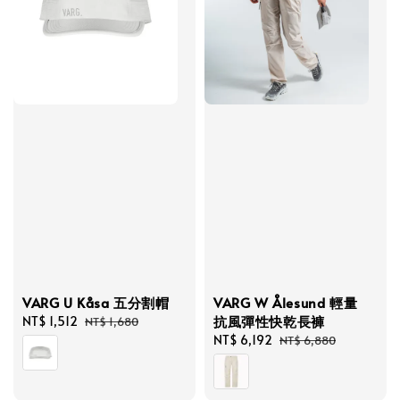
VARG U Kåsa 五分割帽
VARG W Ålesund 輕量
抗風彈性快乾長褲
Sale
NT$ 1,512
Regular
NT$ 1,680
price
price
Sale
NT$ 6,192
Regular
NT$ 6,880
price
price