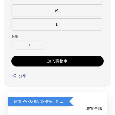
M
L
數量
加入購物車
分享
購買 VARG 指定款長褲，即可獲贈指定款式 FITS Light Cushion 美麗諾羊毛襪乙雙。
瀏覽全部